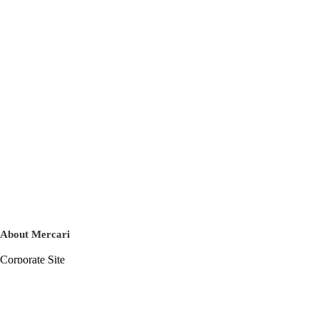
About Mercari
Corporate Site
Mercari Careers
Latest News
Official Blog
Press Kit