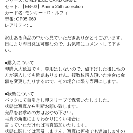
セット: 【EB-02】Anime 25th collection

カード名: モンキー・D・ルフィ

型番: OP05-060

レアリティ: L

沢山ある商品の中から見ていただきありがとうございます。

日により即日発送可能なので、お気軽にコメントして下さ
い。

■購入について

即購入大歓迎です。専用はしないので、値下げした後に他の
方が購入しても問題ありません。複数枚購入頂いた場合は金
額を変更したりするので、その場合に限り専用にします。

■状態について

パックにて自引きし即スリーブで保管いたしました。

状態は写真から判断お願い致します。

完品をお求めの方はおやめ下さい。

写真の角度によりわかりにくい場合は

言っていただければ写真追加いたします。

状態に関しては言及しません。写真は何枚でも追加しますの