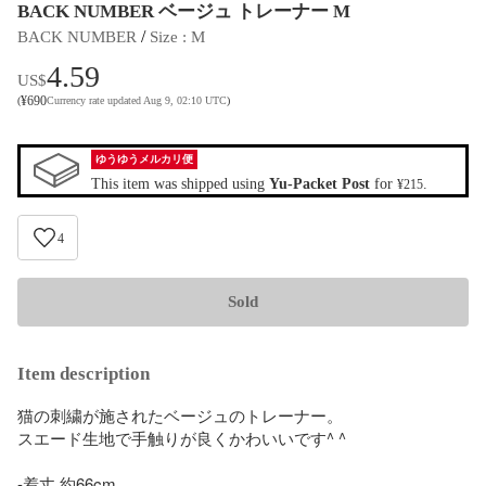
BACK NUMBER ベージュ トレーナー M
 / 
BACK NUMBER
Size
 : 
M
4.59
US$
¥
690
(
Currency rate updated Aug 9, 02:10 UTC
)
ゆうゆうメルカリ便
This item was shipped using
Yu-Packet Post
for
.
¥215
4
Sold
Item description
猫の刺繍が施されたベージュのトレーナー。

スエード生地で手触りが良くかわいいです^ ^

-着丈 約66cm
