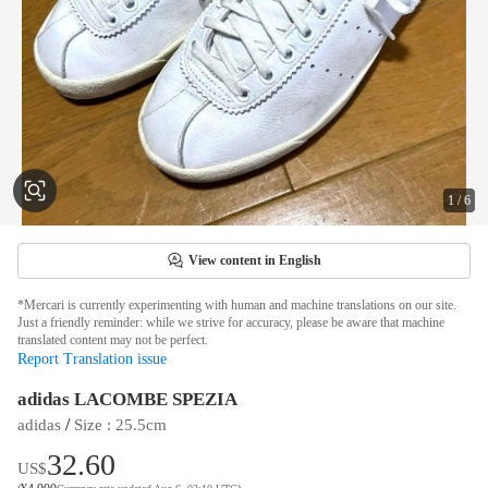
1
/
6
View content in English
*Mercari is currently experimenting with human and machine translations on our site.
Just a friendly reminder: while we strive for accuracy, please be aware that machine
translated content may not be perfect.
Report Translation issue
adidas LACOMBE SPEZIA
 / 
adidas
Size
 : 
25.5cm
32.60
US$