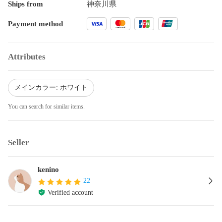
Ships from
神奈川県
Payment method
Attributes
メインカラー: ホワイト
You can search for similar items.
Seller
kenino
22
Verified account