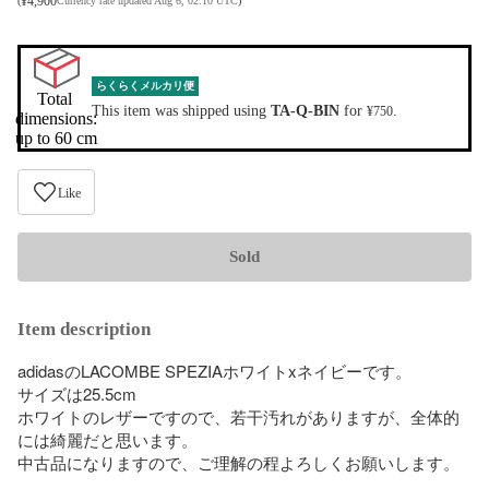
¥
4,900
(
Currency rate updated Aug 6, 02:10 UTC
)
らくらくメルカリ便
Total 
This item was shipped using
TA-Q-BIN
for
.
¥750
dimensions:

up to 60 cm
Like
Sold
Item description
adidasのLACOMBE SPEZIAホワイトxネイビーです。

サイズは25.5cm

ホワイトのレザーですので、若干汚れがありますが、全体的
には綺麗だと思います。

中古品になりますので、ご理解の程よろしくお願いします。
