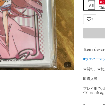
ゆう
This
3
Item descr
#ウエハーマ
1
/
2
未開封、未使
即購入可

プレイ用でお
1 month ag