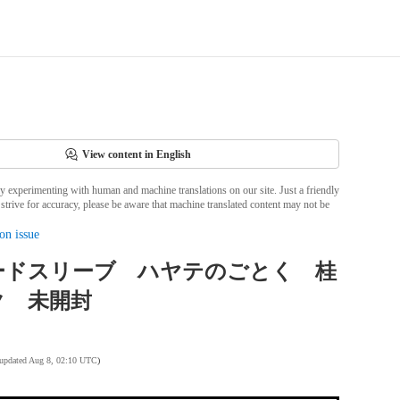
View content in English
ly experimenting with human and machine translations on our site. Just a friendly
strive for accuracy, please be aware that machine translated content may not be
on issue
ードスリーブ ハヤテのごとく 桂
ク 未開封
 updated Aug 8, 02:10 UTC
)