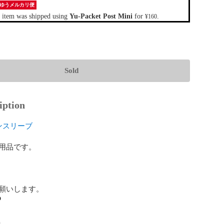
ゆうメルカリ便
 item was shipped using
Yu-Packet Post Mini
for
.
¥160
Sold
iption
ンスリーブ
用品です。

願いします。
o