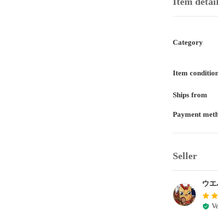
Item detai
Category
Item conditio
Ships from
Payment met
Seller
ウエ
Ve