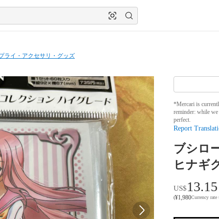
プライ・アクセサリ・グッズ
*Mercari is current
reminder: while we 
perfect.
Report Translati
ブシロ
ヒナギ
13.15
US$
¥
1,980
(
Currency rate