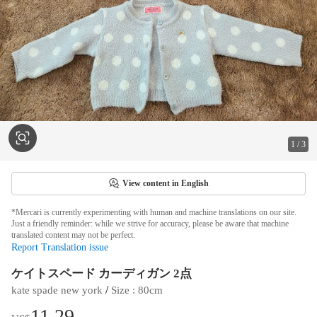
1
/
3
View content in English
*Mercari is currently experimenting with human and machine translations on our site.
Just a friendly reminder: while we strive for accuracy, please be aware that machine
translated content may not be perfect.
Report Translation issue
ケイトスペード カーディガン 2点
 / 
kate spade new york
Size
 : 
80cm
11.29