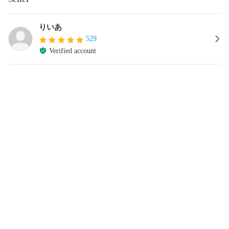
りいあ
529
Verified account