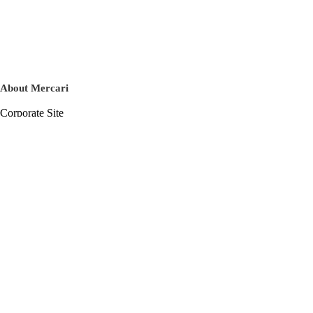
About Mercari
Corporate Site
Mercari Careers
Latest News
Official Blog
Press Kit
Mercari US
m department
Help
Help Center
Inquiry History List
Privacy Policy & Terms of Service
Terms of Service
Privacy Policy
Cookie Policy