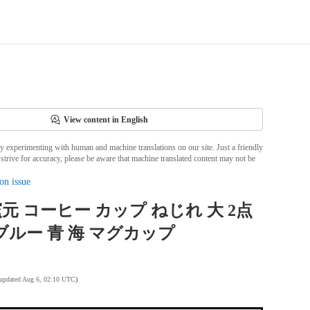
View content in English
ly experimenting with human and machine translations on our site. Just a friendly
strive for accuracy, please be aware that machine translated content may not be
on issue
元 コーヒー カップ ねじれ 大 2点
ブルー 青 海 マグカップ
 updated Aug 6, 02:10 UTC
)