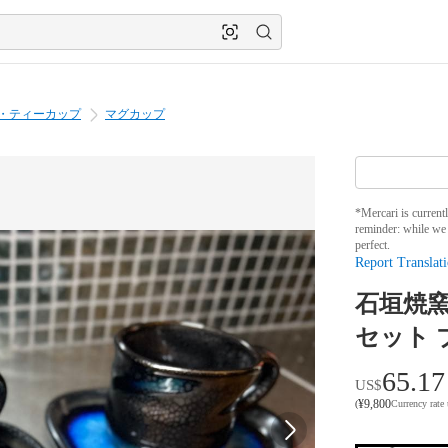
・ティーカップ
マグカップ
*Mercari is current
reminder: while we 
perfect.
Report Translati
石垣焼窯
セット 
65.17
US$
¥
9,800
(
Currency rate