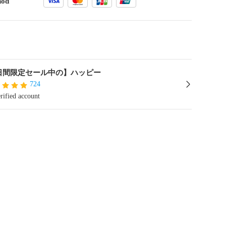
hod
日間限定セール中の】ハッピー
724
rified account