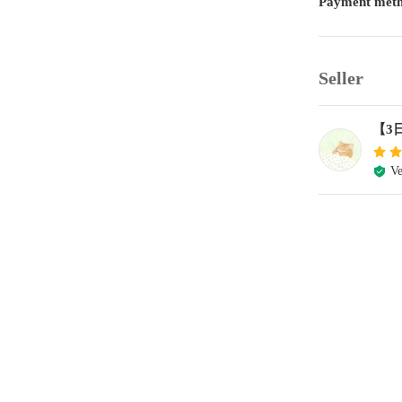
Payment met
Seller
【3
Ve