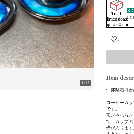
らく
Total 
This
dimensions:

up to 60 cm
1
Item descr
1
/
16
沖縄県石垣市
コーヒーカッ
です。

形がやわらか
て、カップの
光が入ります
ような。そん