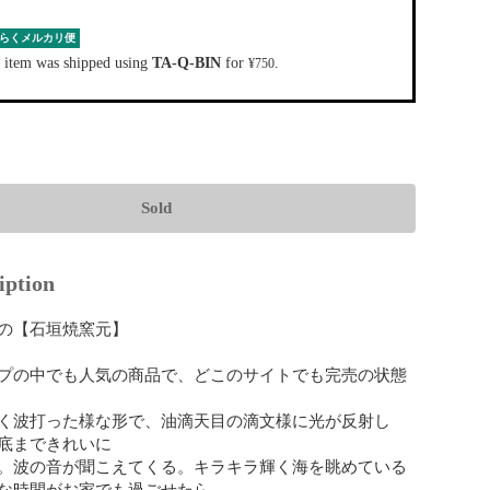
らくメルカリ便
 item was shipped using
TA-Q-BIN
for
.
¥750
Sold
iption
の【石垣焼窯元】

プの中でも人気の商品で、どこのサイトでも完売の状態
く波打った様な形で、油滴天目の滴文様に光が反射し
底まできれいに

。波の音が聞こえてくる。キラキラ輝く海を眺めている
な時間がお家でも過ごせたら。
