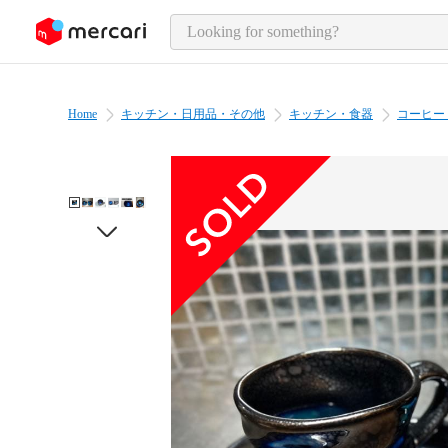
o page content
Home
キッチン・日用品・その他
キッチン・食器
コーヒー