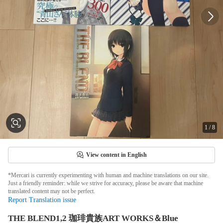
1
/
8
View content in English
*Mercari is currently experimenting with human and machine translations on our site.
Just a friendly reminder: while we strive for accuracy, please be aware that machine
translated content may not be perfect.
Report Translation issue
THE BLEND1,2 珈琲貴族ART WORKS＆Blue