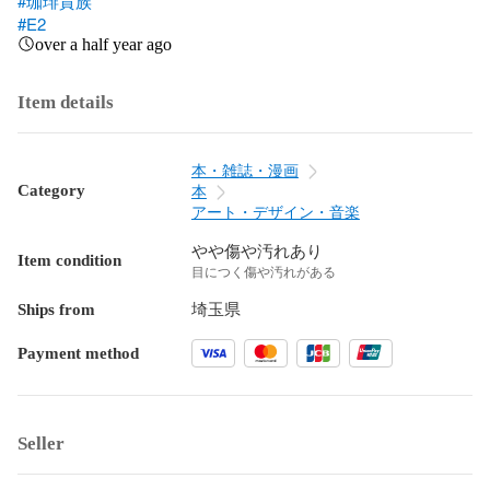
#珈琲貴族
#E2
over a half year ago
Item details
本・雑誌・漫画
Category
本
アート・デザイン・音楽
やや傷や汚れあり
Item condition
目につく傷や汚れがある
Ships from
埼玉県
Payment method
Seller