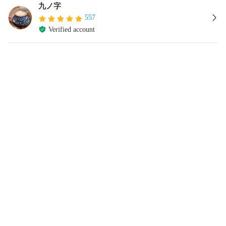
九ノ字
557
Verified account