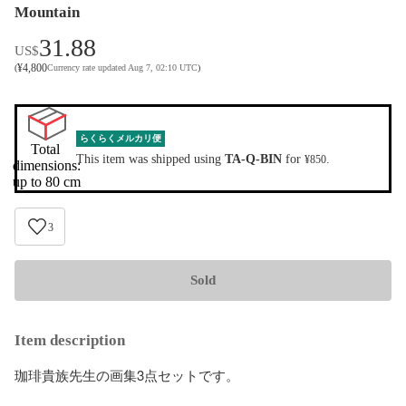
Mountain
31.88
US$
¥
4,800
(
Currency rate updated Aug 7, 02:10 UTC
)
らくらくメルカリ便
Total 
This item was shipped using
TA-Q-BIN
for
.
¥850
dimensions:

up to 80 cm
3
Sold
Item description
珈琲貴族先生の画集3点セットです。
