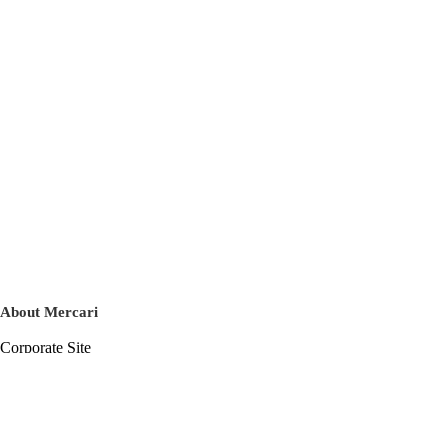
About Mercari
Corporate Site
Mercari Careers
Latest News
Official Blog
Press Kit
Mercari US