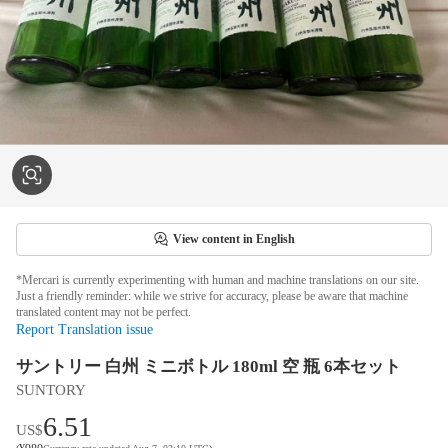
View content in English
*Mercari is currently experimenting with human and machine translations on our site.
Just a friendly reminder: while we strive for accuracy, please be aware that machine
translated content may not be perfect.
Report Translation issue
サントリー 白州 ミニボトル 180ml 空 瓶 6本セット
SUNTORY
6.51
US$