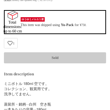
¥
980
(
Currency rate updated Aug 7, 02:10 UTC
)
ゆうゆうメルカリ便
Total 
This item was shipped using
Yu-Pack
for
.
¥750
dimensions:

up to 60 cm
1
Sold
Item description
ミニボトル 180ml 空です。

コレクション、観賞用です。

洗浄してません。

蒸留所・銘柄···白州　空き瓶

一本あたりの容量···180ml
