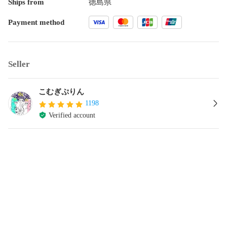
Ships from
徳島県
Payment method
Seller
こむぎぷりん
1198
Verified account