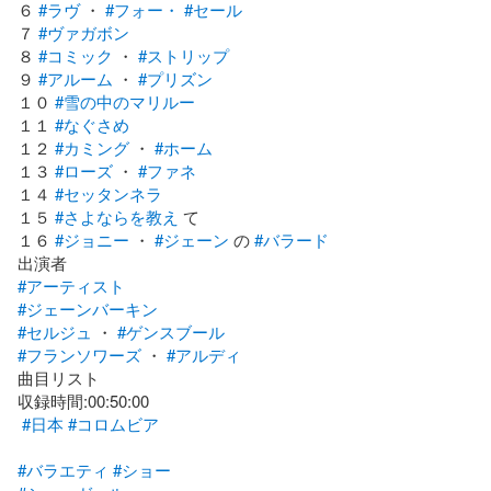
６ 
#ラヴ
 ・ 
#フォー・
#セール
７ 
#ヴァガボン
８ 
#コミック
 ・ 
#ストリップ
９ 
#アルーム
 ・ 
#プリズン
１０ 
#雪の中のマリルー
１１ 
#なぐさめ
１２ 
#カミング
 ・ 
#ホーム
１３ 
#ローズ
 ・ 
#ファネ
１４ 
#セッタンネラ
１５ 
#さよならを教え
 て

１６ 
#ジョニー
 ・ 
#ジェーン
 の 
#バラード
#アーティスト
#ジェーンバーキン
#セルジュ
 ・ 
#ゲンスブール
#フランソワーズ
 ・ 
#アルディ
曲目リスト

収録時間:00:50:00

#日本
#コロムビア
#バラエティ
#ショー