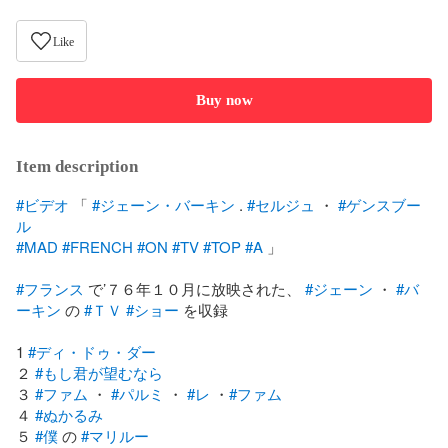
Like
Buy now
Item description
#ビデオ
 「 
#ジェーン・バーキン
 . 
#セルジュ
 ・ 
#ゲンスブー
ル
#MAD
#FRENCH
#ON
#TV
#TOP
#A
 」

#フランス
 で’７６年１０月に放映された、 
#ジェーン
 ・ 
#バ
ーキン
 の 
#ＴＶ
#ショー
 を収録 

1 
#ディ・ドゥ・ダー
２ 
#もし君が望むなら
３ 
#ファム
 ・ 
#パルミ
 ・ 
#レ
 ・
#ファム
４ 
#ぬかるみ
５ 
#僕
 の 
#マリルー