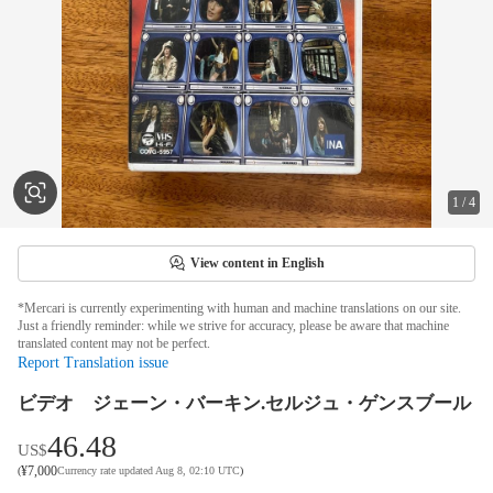
1
/
4
View content in English
*Mercari is currently experimenting with human and machine translations on our site.
Just a friendly reminder: while we strive for accuracy, please be aware that machine
translated content may not be perfect.
Report Translation issue
ビデオ ジェーン・バーキン.セルジュ・ゲンスブール
46.48
US$
¥
7,000
(
Currency rate updated Aug 8, 02:10 UTC
)