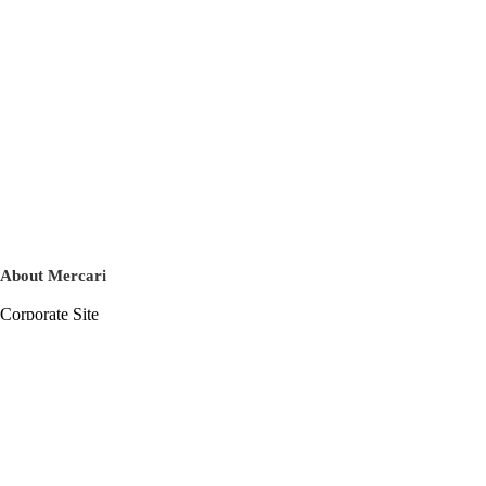
About Mercari
Corporate Site
Mercari Careers
Latest News
Official Blog
Press Kit
Mercari US
m department
Help