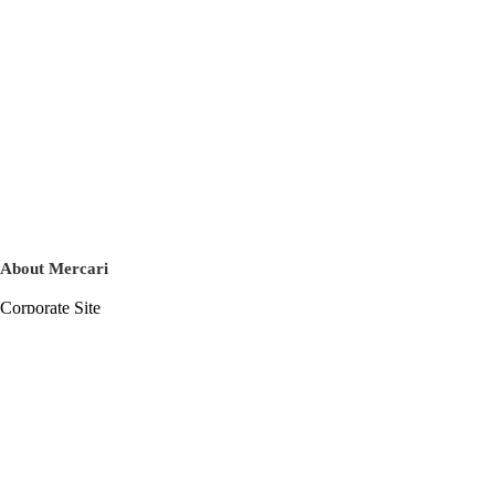
About Mercari
Corporate Site
Mercari Careers
Latest News
Official Blog
Press Kit
Mercari US
m department
Help
Help Center