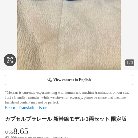
1
/
3
View content in English
*Mercari is currently experimenting with human and machine translations on our site.
Just a friendly reminder: while we strive for accuracy, please be aware that machine
translated content may not be perfect.
Report Translation issue
カプセルプラレール 新幹線モデル 3両セット 限定版
8.65
US$
¥
1,300
(
Currency rate updated Aug 6, 02:10 UTC
)