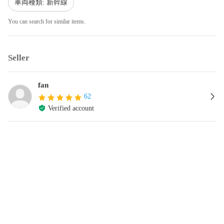
車両種類: 新幹線
You can search for similar items.
Seller
fan
62
Verified account