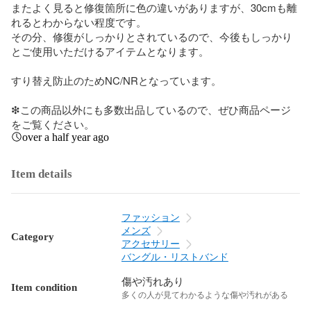
またよく見ると修復箇所に色の違いがありますが、30cmも離
れるとわからない程度です。

その分、修復がしっかりとされているので、今後もしっかり
とご使用いただけるアイテムとなります。

すり替え防止のためNC/NRとなっています。

❇︎この商品以外にも多数出品しているので、ぜひ商品ページ
をご覧ください。
over a half year ago
Item details
ファッション
メンズ
Category
アクセサリー
バングル・リストバンド
傷や汚れあり
Item condition
多くの人が見てわかるような傷や汚れがある