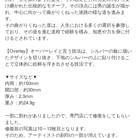
け継がれた伝統的なモチーフ。その頂点には男の誕生が描か
れ、中心に向かって曲がりくねった迷路の様な道を進みま
す。

その曲がりくねった道は、人生における多くの選択を象徴し
ており、その道を進む道程で経験を積み、知恵や力を身に付
けるとされています。

【Overlay】オーバーレイと言う技法は、シルバーの板に描い
たデザインを切り抜き、下地のシルバーの上に貼り付けるこ
とで立体的に絵柄を浮き出させる技法です。

▼サイズなど▼

内周：約150mm

開口部：約30mm

厚み：2.3mm

重さ：約24.9g

一部に割れがありましたので、専門店にて修復をしてもらい
ました。

修復前の写真は10～12枚目となります。

そのため、アーティストの刻印の一部が消えています。
