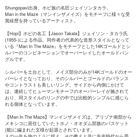
Shungopavi出身。ホピ族の名匠ジェイソンタカラ。

Man in the Maze（マンインザメイズ）をモチーフに様々な受
賞経歴を持っているアーティスト。

【Hopi】ホピの名工【Jason Takala】ジェイソン・タカラ氏
(1955-)による作品。同作者の代表的な造形スタイルとなって
いる『Man In The Maze』をモチーフとした14Kゴールドとシ
ルバーのコンビネーションでオーバーレイしたオールドバン
グルです。

シルバーを土台として、メイズ部分のみが14Kゴールドのオー
バーレイとなっており、そのシルバーとゴールドのバランス
やコントラストも美しいリング。サイドから内側にかけて
は、連続してヒューマンモチーフのオーバーレイが施されて
おり、同スタイルのリングの中では比較的シンプルに感じら
れる個体となっています。

【Man In The Maze】マンインザメイズは、アリゾナ南部から
メキシコに居住していたトホノ・オオダム部族のバスケット
(籠)に編まれた文様が起源とされています。

人の一生を旅のように捉え、その教えと共に先史時代から受