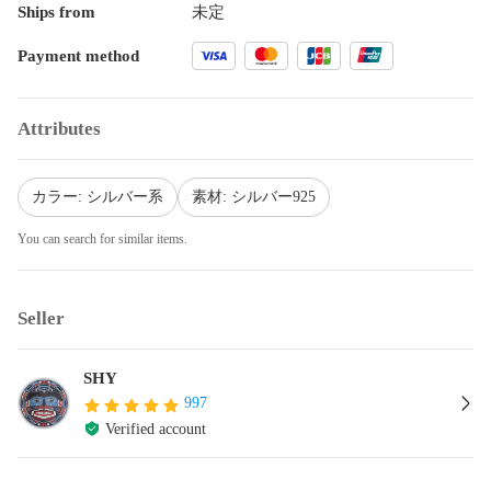
Ships from
未定
Payment method
Attributes
カラー: シルバー系
素材: シルバー925
You can search for similar items.
Seller
SHY
997
Verified account