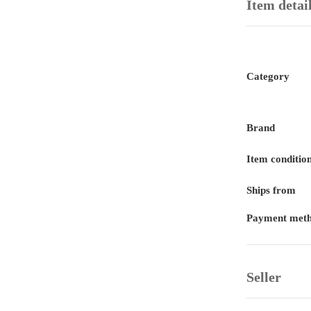
Item detai
Category
Brand
Item conditio
Ships from
Payment met
Seller