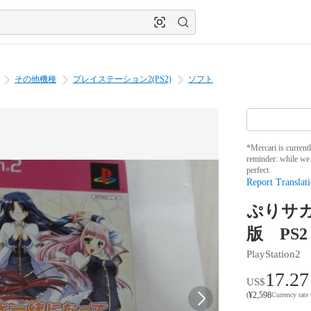
その他機種
プレイステーション2(PS2)
ソフト
*Mercari is current
reminder: while we 
perfect.
Report Translati
ぷりサガ
版 PS2
PlayStation2
17.27
US$
¥
2,598
(
Currency rate