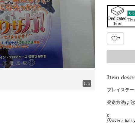
らく
Dedicated 
This
box
7
Item descr
1
/
5
プレイステー
発送方法は宅
d
over a half 