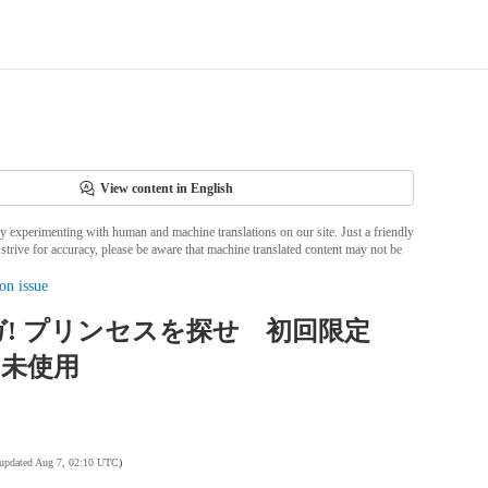
View content in English
ly experimenting with human and machine translations on our site. Just a friendly
strive for accuracy, please be aware that machine translated content may not be
on issue
! プリンセスを探せ 初回限定
 未使用
 updated Aug 7, 02:10 UTC
)