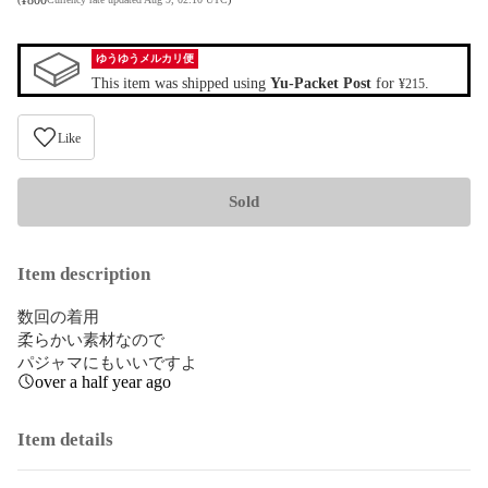
ゆうゆうメルカリ便
This item was shipped using
Yu-Packet Post
for
.
¥215
Like
Sold
Item description
数回の着用

柔らかい素材なので

パジャマにもいいですよ
over a half year ago
Item details