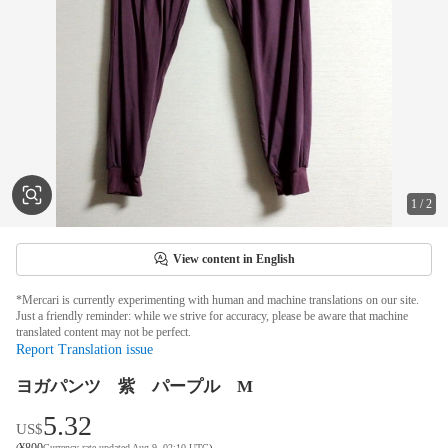
1
/
2
View content in English
*Mercari is currently experimenting with human and machine translations on our site.
Just a friendly reminder: while we strive for accuracy, please be aware that machine
translated content may not be perfect.
Report Translation issue
ヨガパンツ 紫 パープル М
5.32
US$
¥
800
(
Currency rate updated Aug 9, 02:10 UTC
)