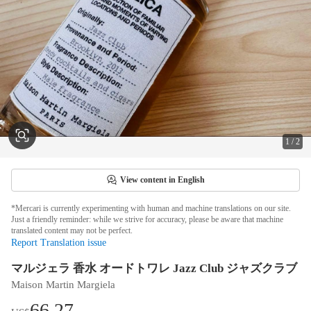
1
/
2
View content in English
*Mercari is currently experimenting with human and machine translations on our site.
Just a friendly reminder: while we strive for accuracy, please be aware that machine
translated content may not be perfect.
Report Translation issue
マルジェラ 香水 オードトワレ Jazz Club ジャズクラブ
Maison Martin Margiela
66.27