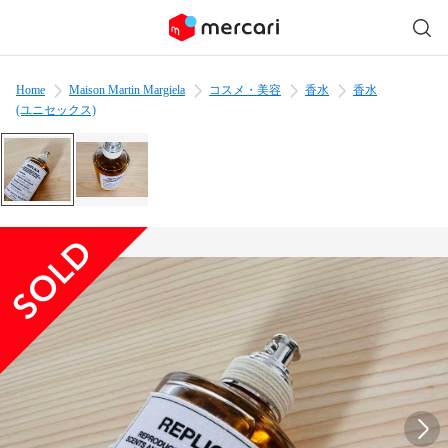
Home
Maison Martin Margiela
コスメ・美容
香水
香水
(ユニセックス)