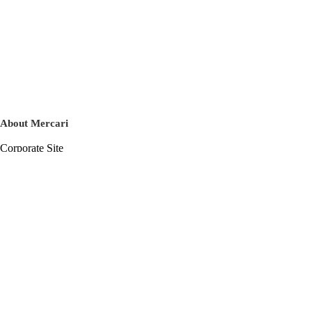
About Mercari
Corporate Site
Mercari Careers
Latest News
Official Blog
Press Kit
Mercari US
m department
Help
Help Center
Inquiry History List
Privacy Policy & Terms of Service