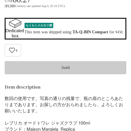
US$
¥
9,980
(
Currency rate updated Aug 8, 02:10 UTC
)
らくらくメルカリ便
Dedicated 
This item was shipped using
TA-Q-BIN Compact
for
.
¥450
box
4
Sold
Item description
数回の使用です。写真の通りの残量で、瓶の肩のところあた
りまであります。お探しの方がおられましたら、よろしくお
願いいたします。

レプリカ オードトワレ ジャズクラブ 100ml

ブランド：Maison Margiela  Replica
