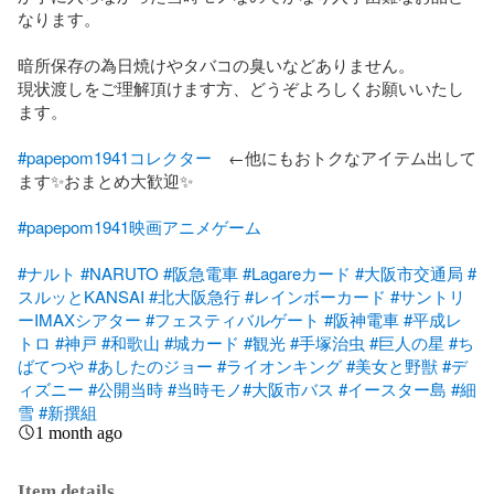
なります。

暗所保存の為日焼けやタバコの臭いなどありません。

現状渡しをご理解頂けます方、どうぞよろしくお願いいたし
ます。

#papepom1941コレクター
　←他にもおトクなアイテム出して
ます✨おまとめ大歓迎✨

#papepom1941映画アニメゲーム
#ナルト
#NARUTO
#阪急電車
#Lagareカード
#大阪市交通局
#
スルッとKANSAI
#北大阪急行
#レインボーカード
#サントリ
ーIMAXシアター
#フェスティバルゲート
#阪神電車
#平成レ
トロ
#神戸
#和歌山
#城カード
#観光
#手塚治虫
#巨人の星
#ち
ばてつや
#あしたのジョー
#ライオンキング
#美女と野獣
#デ
ィズニー
#公開当時
#当時モノ
#大阪市バス
#イースター島
#細
雪
#新撰組
1 month ago
Item details