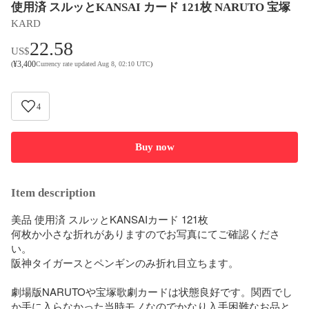
使用済 スルッとKANSAI カード 121枚 NARUTO 宝塚
KARD
22.58
US$
¥
3,400
(
Currency rate updated Aug 8, 02:10 UTC
)
4
Buy now
Item description
美品 使用済 スルッとKANSAIカード 121枚

何枚か小さな折れがありますのでお写真にてご確認くださ
い。

阪神タイガースとペンギンのみ折れ目立ちます。

劇場版NARUTOや宝塚歌劇カードは状態良好です。関西でし
か手に入らなかった当時モノなのでかなり入手困難なお品と