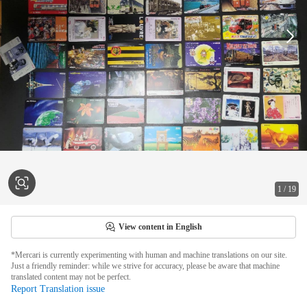
1
/
19
View content in English
*Mercari is currently experimenting with human and machine translations on our site.
Just a friendly reminder: while we strive for accuracy, please be aware that machine
translated content may not be perfect.
Report Translation issue