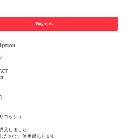
Buy now
iption
グ
ROT





サコッシュ

購入しました

したので、使用感あります
