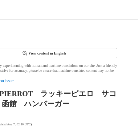
View content in English
ly experimenting with human and machine translations on our site. Just a friendly
strive for accuracy, please be aware that machine translated content may not be
on issue
Y PIERROT ラッキーピエロ サコ
 函館 ハンバーガー
pdated Aug 7, 02:10 UTC
)