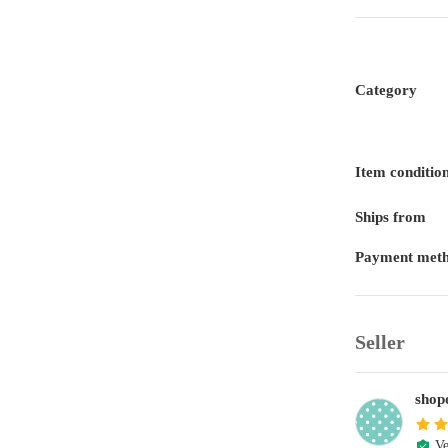
Category
Item conditio
Ships from
Payment met
Seller
sh
Ve