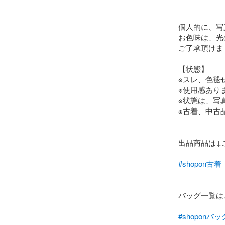
個人的に、写
お色味は、光
ご了承頂けま
【状態】

※スレ、色褪
※使用感ありま
※状態は、写
※古着、中古
出品商品は↓
#shopon古着
バッグ一覧は
#shoponバッ