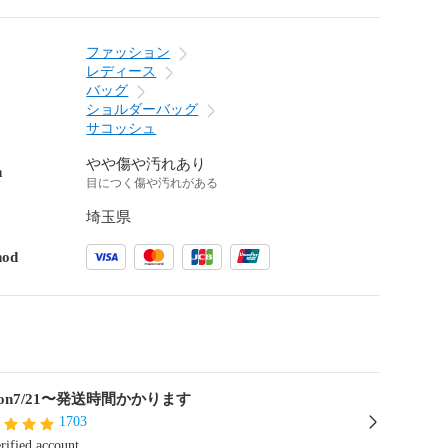
ファッション
レディース
バッグ
ショルダーバッグ
サコッシュ
やや傷や汚れあり
n
目につく傷や汚れがある
埼玉県
hod
opon7/21〜発送時間かかります
1703
rified account