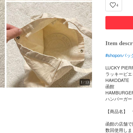
4
Item descr
#shoponバッ
LUCKY PIER
ラッキーピエロ
HAKODATE

1
/
13
函館

HAMBURGER
ハンバーガー

【商品名】　
函館の店舗で
数回使用しま