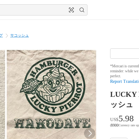
グ
サコッシュ
*Mercari is current
reminder: while we 
perfect.
Report Translati
LUCK
ッシュ
5.98
US$
¥
900
(
Currency rate u