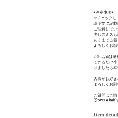
◾️注意事項◾️

☆チェックし
説明文に記載
ご理解してい
少しのミスも
あくまで古着
よろしくお願
☆出品物は送
できるだけ小
けましたら幸
古着がお好き
よろしくお願
ご質問はご購
over a half 
Item detai