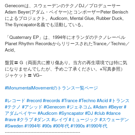
Genecomは、スウェーデンのテクノDJ／プロデューサー
Adam Beyer(アダム・ベイヤー)とコンポーザーPeter Benisch
によるプロジェクト。Audicom, Mental Glue, Rubber Duck, 
The Syncapator名義でも活動している。

「Quaternary EP」は、1994年にオランダのテクノレーベル
Planet Rhythm RecordsからリリースされたTrance／Techno／
Acid。

盤質〓 G（両面共に擦り傷あり。当方の再生環境では特に気
になりませんでしたが、予めご了承ください。※写真参照）

ジャケット〓 VG–

#MonumentalMovementのトランス一覧ページ
#レコード
#record
#records
#Trance
#Techno
#Acid
#トランス
#テクノ
#アシッド
#Genecom
#ジェネコム
#Adam
#Beyer
#
アダムベイヤー
#Audicom
#Syncapator
#DJ
#club
#dance
#rave
#クラブ
#ダンス
#レイヴ
#ミュージック
#スウェーデン
#Sweden
#1994年
#90s
#90年代
#1990s
#1990年代
--------------------------------------------------
