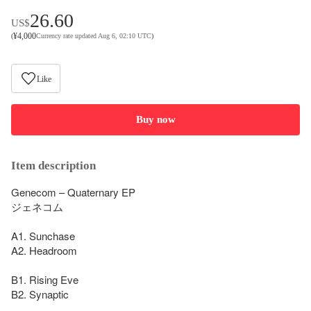
26.60
US$
¥
4,000
(
Currency rate updated Aug 6, 02:10 UTC
)
Like
Buy now
Item description
Genecom – Quaternary EP

ジェネコム

A1. Sunchase

A2. Headroom

B1. Rising Eve

B2. Synaptic
