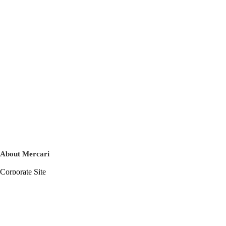
About Mercari
Corporate Site
Mercari Careers
Latest News
Official Blog
Press Kit
Mercari US