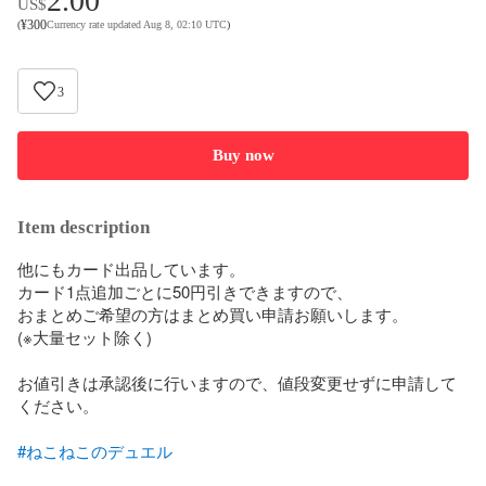
2.00
US$
¥
300
(
Currency rate updated Aug 8, 02:10 UTC
)
3
Buy now
Item description
他にもカード出品しています。

カード1点追加ごとに50円引きできますので、

おまとめご希望の方はまとめ買い申請お願いします。

(※大量セット除く)

お値引きは承認後に行いますので、値段変更せずに申請して
ください。

#ねこねこのデュエル