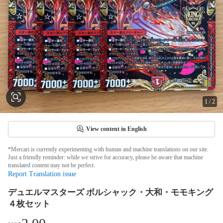
1
/
2
View content in English
*Mercari is currently experimenting with human and machine translations on our site.
Just a friendly reminder: while we strive for accuracy, please be aware that machine
translated content may not be perfect.
Report Translation issue
デュエルマスターズ ボルシャック・大和・モモキング
４枚セット