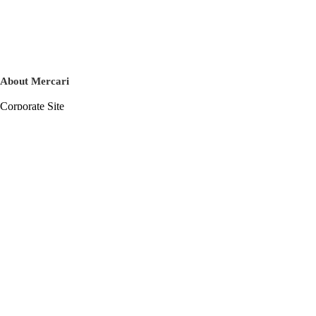
About Mercari
Corporate Site
Mercari Careers
Latest News
Official Blog
Press Kit
Mercari US
m department
Help
Help Center
Inquiry History List
Privacy Policy & Terms of Service
Terms of Service
Privacy Policy
Cookie Policy
Basic Policy on the Management of Personal Data Security