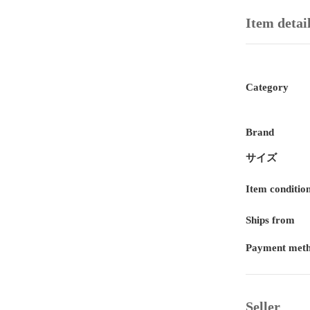
Item detai
Category
Brand
サイズ
Item conditio
Ships from
Payment met
Seller