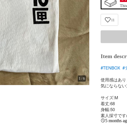
This
11
Item descr
#TENBOX
#
1
/
6
使用感はあり
気にならない
サイズ:M

着丈:68

身幅:50

素人採寸です
5 months a