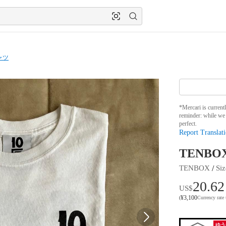
ャツ
*Mercari is current
reminder: while we 
perfect.
Report Translati
TENBO
 / 
TENBOX
Siz
20.62
US$
¥
3,100
(
Currency rate
ゆう