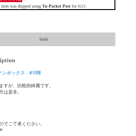
 item was shipped using
Yu-Packet Post
for
.
¥215
Sold
iption
テンボックス
#10匣
ますが、比較的綺麗です。

方は是非。

のでご了承ください。
go