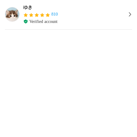
ゆき
810
Verified account