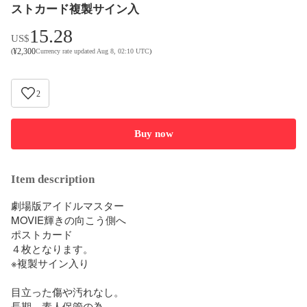
ストカード複製サイン入
15.28
US$
¥
2,300
(
Currency rate updated Aug 8, 02:10 UTC
)
2
Buy now
Item description
劇場版アイドルマスター　

MOVIE輝きの向こう側へ　

ポストカード

４枚となります。

※複製サイン入り

目立った傷や汚れなし。

長期、素人保管の為。
