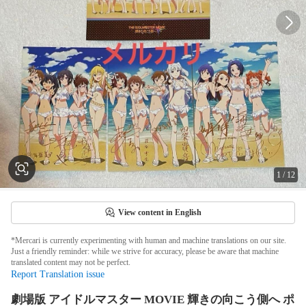
1
/
12
View content in English
*Mercari is currently experimenting with human and machine translations on our site.
Just a friendly reminder: while we strive for accuracy, please be aware that machine
translated content may not be perfect.
Report Translation issue
劇場版 アイドルマスター MOVIE 輝きの向こう側へ ポ