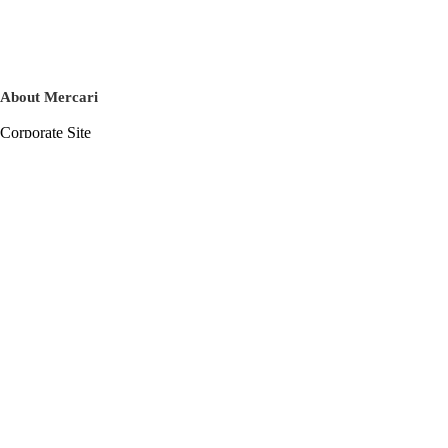
About Mercari
Corporate Site
Mercari Careers
Latest News
Official Blog
Press Kit
Mercari US
m department
Help
Help Center
Inquiry History List
Privacy Policy & Terms of Service
Terms of Service
Privacy Policy
Cookie Policy
Basic Policy on the Management of Personal Data Security
English
© Mercari, Inc.