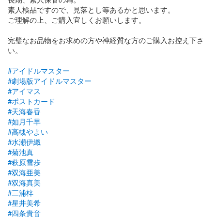
素人検品ですので、見落とし等あるかと思います。

ご理解の上、ご購入宜しくお願いします。

完璧なお品物をお求めの方や神経質な方のご購入お控え下さ
い。

#アイドルマスター
#劇場版アイドルマスター
#アイマス
#ポストカード
#天海春香
#如月千早
#高槻やよい
#水瀬伊織
#菊池真
#萩原雪歩
#双海亜美
#双海真美
#三浦梓
#星井美希
#四条貴音