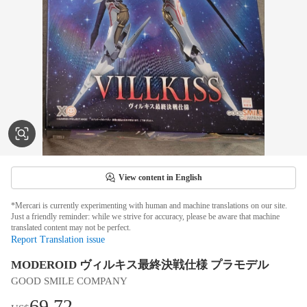
View content in English
*Mercari is currently experimenting with human and machine translations on our site.
Just a friendly reminder: while we strive for accuracy, please be aware that machine
translated content may not be perfect.
Report Translation issue
MODEROID ヴィルキス最終決戦仕様 プラモデル
GOOD SMILE COMPANY
69.72