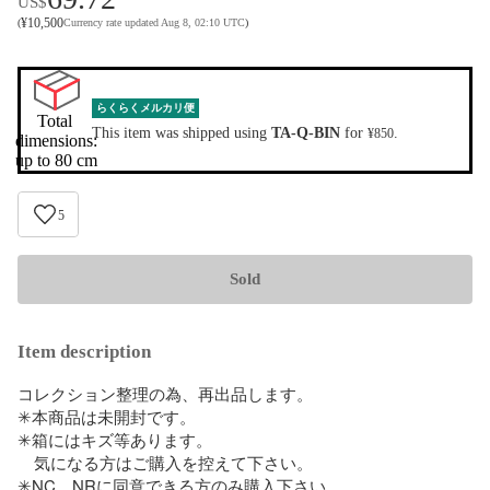
US$
¥
10,500
(
Currency rate updated Aug 8, 02:10 UTC
)
らくらくメルカリ便
Total 
This item was shipped using
TA-Q-BIN
for
.
¥850
dimensions:

up to 80 cm
5
Sold
Item description
コレクション整理の為、再出品します。

✳本商品は未開封です。

✳箱にはキズ等あります。

　気になる方はご購入を控えて下さい。

✳NC、NRに同意できる方のみ購入下さい。
