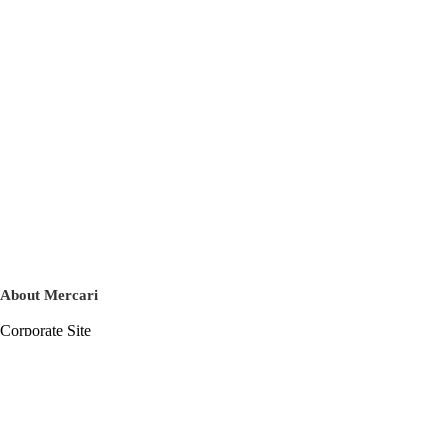
About Mercari
Corporate Site
Mercari Careers
Latest News
Official Blog
Press Kit
Mercari US
m department