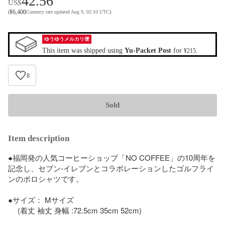
42.56
US$
¥
6,400
(
Currency rate updated Aug 9, 02:10 UTC
)
ゆうゆうメルカリ便
This item was shipped using
Yu-Packet Post
for
.
¥215
8
Sold
Item description
●福岡発の人気コーヒーショップ「NO COFFEE」の10周年を
記念し、セブン-イレブンとコラボレーションしたゴルフライ
ンのポロシャツです。

●サイズ： Mサイズ

 　(着丈 袖丈 身幅 :72.5cm 35cm 52cm)
