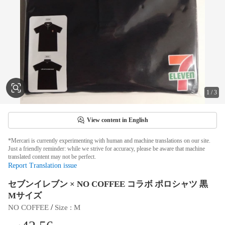
1
/
3
View content in English
*Mercari is currently experimenting with human and machine translations on our site.
Just a friendly reminder: while we strive for accuracy, please be aware that machine
translated content may not be perfect.
Report Translation issue
セブンイレブン × NO COFFEE コラボ ポロシャツ 黒
Mサイズ
 / 
NO COFFEE
Size
 : 
M