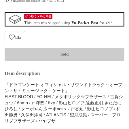
¥
2,000
(
Currency rate updated Aug 7, 02:10 UTC
)
ゆうゆうメルカリ便
This item was shipped using
Yu-Packet Post
for
.
¥215
Like
Sold
Item description
「ドラゴンゲート オフィシャル・サウンドトラック～オープ
ン・ザ・ミュージック・ゲート」

FIRST BLOOD / YO-HEI / メタボリック☆ブラザーズ / 古賀シ
ュウ / Acma / 戸澤塾 / Kzy / 影山ヒロノブ,遠藤正明,きただに
ひろし / ターボやん,ターボness. / 戸谷勉 / 影山ヒロノブ / 和
田静男 / 久保田洋司 / ATLANTIS / 望月成晃 / スーパー・フロ
リダブラザーズ / ハヤブサ
