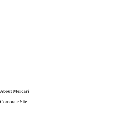
About Mercari
Corporate Site
Mercari Careers
Latest News
Official Blog
Press Kit
Mercari US