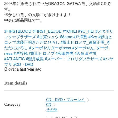
2008年に販売されていたDRAGON GATEの選手入場曲CDで
す。

懐かしい選手の入場曲がきけますよ！

中身は新品同様です。

#FIRSTBLOOD
#FIRST_BLOOD
#YOHEI
#YO_HEI
#メタボリ
ック☆ブラザーズ
#古賀シュウ
#Acma
#戸澤塾
#Kzy
#影山ヒ
ロノブ遠藤正明きただにひろし
#影山ヒロノブ_遠藤正明_き
ただにひろし
#ターボやんターボness
#ターボやん_ターボ
ness
#戸谷勉
#影山ヒロノブ
#和田静男
#久保田洋司
#ATLANTIS
#望月成晃
#スーパー・フロリダブラザーズ
#ハヤ
ブサ
#CD・DVD
over a half year ago
Item details
CD・DVD・ブルーレイ
Category
CD
その他