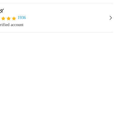
ダ
1936
rified account