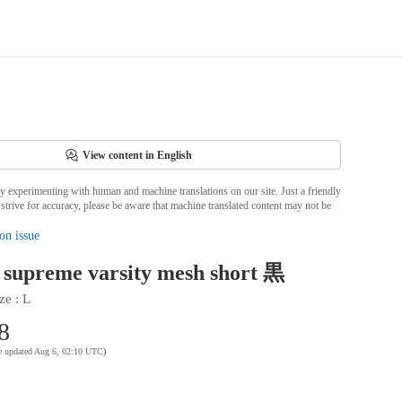
View content in English
ly experimenting with human and machine translations on our site. Just a friendly
strive for accuracy, please be aware that machine translated content may not be
on issue
preme varsity mesh short 黒
ze
 : 
L
8
te updated Aug 6, 02:10 UTC
)