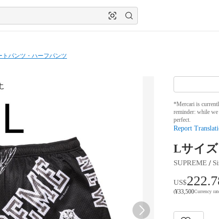
ートパンツ・ハーフパンツ
*Mercari is current
reminder: while we 
perfect.
Report Translati
Lサイズ su
 / 
SUPREME
Si
222.7
US$
¥
33,500
(
Currency ra