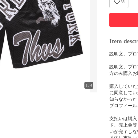
36
Item descr
説明文、プロ
説明文、プロ
方のみ購入お
購入していた
1
/
4
に同意してい
知らなかった
プロフィール
支払いは購入
ド、売上金等
いが完了しな
以内に支払い