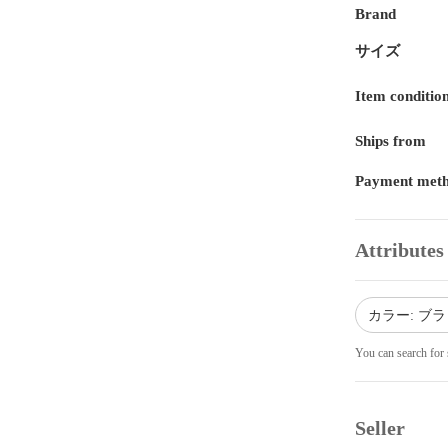
Brand
サイズ
Item conditio
Ships from
Payment met
Attributes
カラー: ブ
You can search for 
Seller