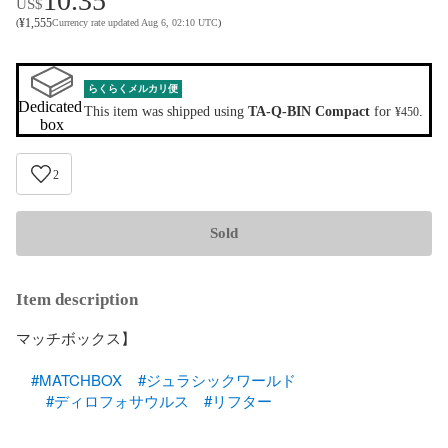
10.35
US$
¥
1,555
(
Currency rate updated Aug 6, 02:10 UTC
)
らくらくメルカリ便
Dedicated 
This item was shipped using
TA-Q-BIN Compact
for
.
¥450
box
2
Sold
Item description
マッチボックス】

#MATCHBOX
#ジュラシックワールド
#ディロフォサウルス
#リフター