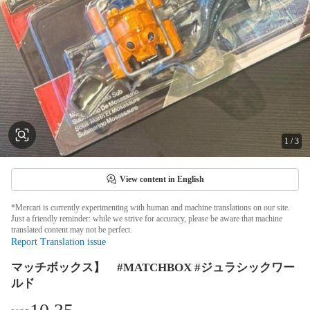
1
/
3
View content in English
*Mercari is currently experimenting with human and machine translations on our site.
Just a friendly reminder: while we strive for accuracy, please be aware that machine
translated content may not be perfect.
Report Translation issue
マッチボックス】 #MATCHBOX #ジュラシックワー
ルド