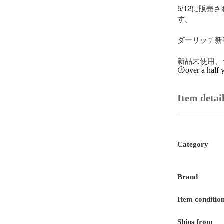
5/12に販
す。

ダーリッチ新
新品未使用、
over a half 
Item detai
Category
Brand
Item conditio
Ships from