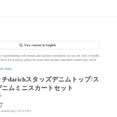
View content in English
ly experimenting with human and machine translations on our site. Just a friendly
strive for accuracy, please be aware that machine translated content may not be
on issue
チdarichスタッズデニムトップ/ス
デニムミニスカートセット
S
7
te updated Aug 5, 02:10 UTC
)