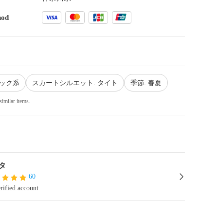
hod
ラック系
スカートシルエット: タイト
季節: 春夏
similar items.
タ
60
rified account