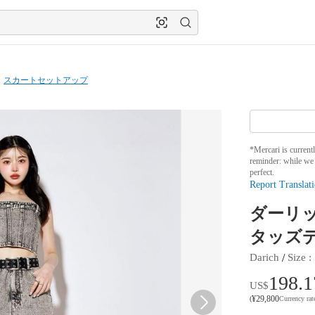
スカートセットアップ
*Mercari is current
reminder: while we 
perfect.
Report Translati
ダーリッ
タッズ
 / 
Darich
Size
 : 
198.1
US$
¥
29,800
(
Currency ra