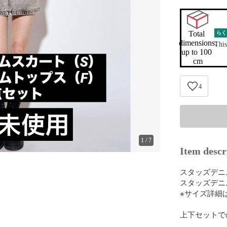
Total 
らく
dimensions:

This
up to 100 
cm
4
1
/
7
Item descr
スタッズデニ
スタッズデニ
※サイズ詳細
上下セットで