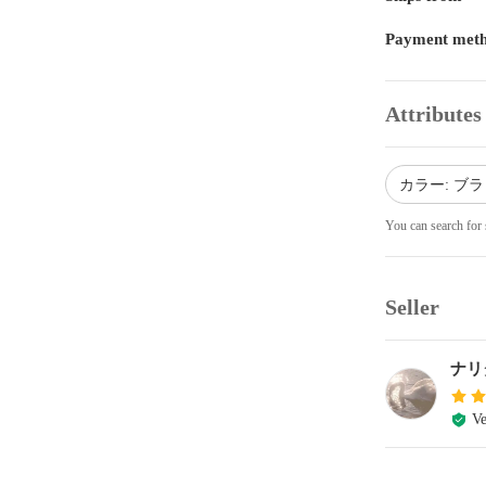
Payment met
Attributes
カラー: ブ
You can search for 
Seller
ナリ
Ve