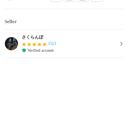
Seller
さくらんぼ
1523
Verified account