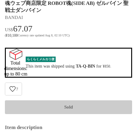
魂ウェブ商店限定 ROBOT魂(SIDE AB) ゼルバイン 聖
戦士ダンバイン
BANDAI
67.07
US$
¥
10,100
(
Currency rate updated Aug 8, 02:10 UTC
)
らくらくメルカリ便
Total 
This item was shipped using
TA-Q-BIN
for
.
¥850
dimensions:

up to 80 cm
7
Sold
Item description