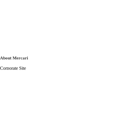
About Mercari
Corporate Site
Mercari Careers
Latest News
Official Blog
Press Kit
Mercari US
m department
Help
Help Center
Inquiry History List
Privacy Policy & Terms of Service