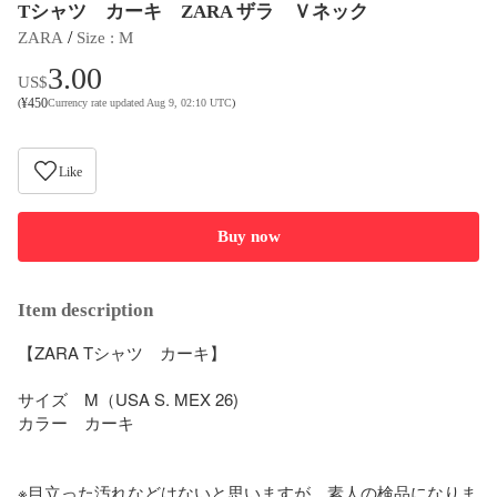
Tシャツ カーキ ZARA ザラ Ｖネック
 / 
ZARA
Size
 : 
M
3.00
US$
¥
450
(
Currency rate updated Aug 9, 02:10 UTC
)
Like
Buy now
Item description
【ZARA Tシャツ　カーキ】

サイズ　M（USA S. MEX 26)

カラー　カーキ

※目立った汚れなどはないと思いますが、素人の検品になりま