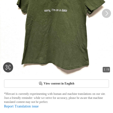
1
/
9
View content in English
*Mercari is currently experimenting with human and machine translations on our site.
Just a friendly reminder: while we strive for accuracy, please be aware that machine
translated content may not be perfect.
Report Translation issue