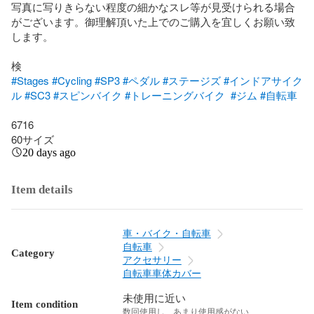
写真に写りきらない程度の細かなスレ等が見受けられる場合
がございます。御理解頂いた上でのご購入を宜しくお願い致
します。

#Stages
#Cycling
#SP3
#ペダル
#ステージズ
#インドアサイク
ル
#SC3
#スピンバイク
#トレーニングバイク
#ジム
#自転車
6716

60サイズ
20 days ago
Item details
車・バイク・自転車
自転車
Category
アクセサリー
自転車車体カバー
未使用に近い
Item condition
数回使用し、あまり使用感がない