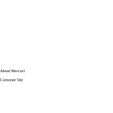
About Mercari
Corporate Site
Mercari Careers
Latest News
Official Blog
Press Kit
Mercari US
m department
Help