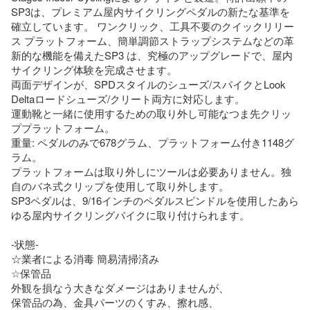
SP3は、プレミアム屋内サイクリングペダルの新たな基準を
確立しています。 ワンクリック、工具不要のクイックリリー
ス プラットフォーム、簡単調節ストラップシステムなどの革
新的な機能を備えたSP3 は、究極のアップグレードで、屋内
サイクリング体験を完成させます。

両面デザインが、SPDスタイルのシューズ/スパイクとLook 
Deltaロードシューズ/クリート両方に対応します。

運動靴と一緒に使用するための取り外し可能なつま先クリッ
ププラットフォーム。

重量: ペダルのみで678グラム、プラットフォーム付き1148グ
ラム。

プラットフォームは取り外しにツールは必要ありません。独
自のバネ式クリップを使用して取り外します。

SP3ペダルは、9/16インチのペダルスピンドルを使用したあら
ゆる屋内サイクリングバイクに取り付けられます。

-状態-

☆業者による消毒 簡易清掃済み

☆保管品

外観を損なう大きなダメージはありませんが、

保管品の為、金具パーツのくすみ、擦れ感、
