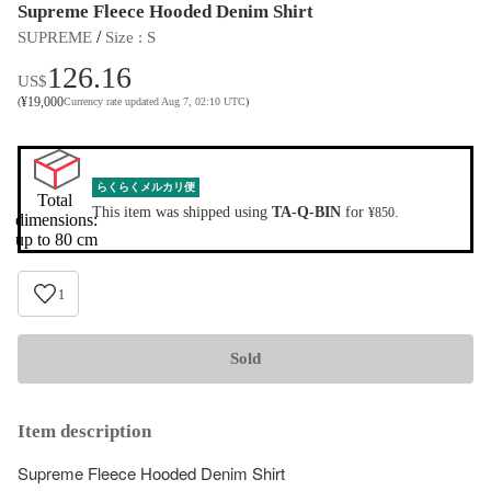
Supreme Fleece Hooded Denim Shirt
 / 
SUPREME
Size
 : 
S
126.16
US$
¥
19,000
(
Currency rate updated Aug 7, 02:10 UTC
)
らくらくメルカリ便
Total 
This item was shipped using
TA-Q-BIN
for
.
¥850
dimensions:

up to 80 cm
1
Sold
Item description
Supreme Fleece Hooded Denim Shirt
