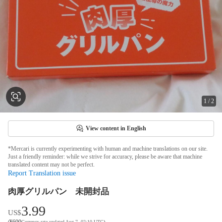
1
/
2
View content in English
*Mercari is currently experimenting with human and machine translations on our site.
Just a friendly reminder: while we strive for accuracy, please be aware that machine
translated content may not be perfect.
Report Translation issue
肉厚グリルパン 未開封品
3.99
US$
¥
600
(
Currency rate updated Aug 7, 02:10 UTC
)