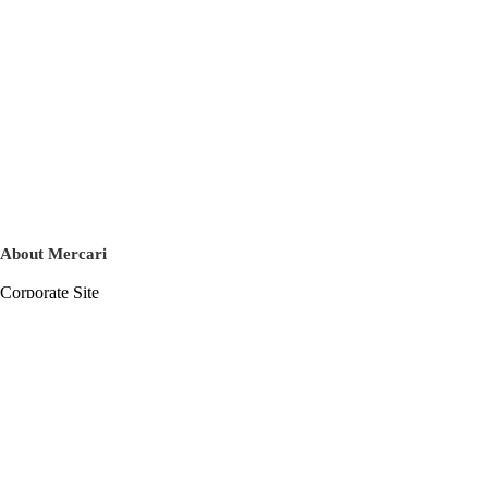
About Mercari
Corporate Site
Mercari Careers
Latest News
Official Blog
Press Kit
Mercari US
m department
Help
Help Center