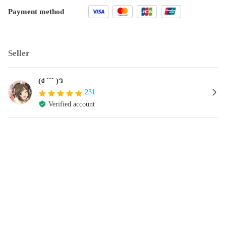
Payment method
Seller
(ง ˙˘˙ )ว
231
Verified account