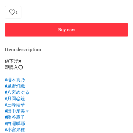
1
Buy now
Item description
値下げ❌

即購入⭕️

#櫻木真乃
#風野灯織
#八宮めぐる
#月岡恋鐘
#三峰結華
#田中摩美々
#幽谷霧子
#白瀬咲耶
#小宮果穂