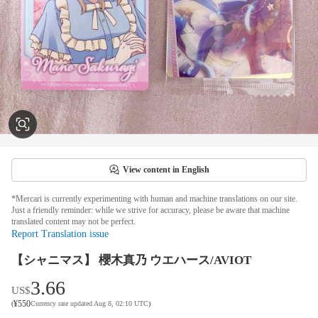
View content in English
*Mercari is currently experimenting with human and machine translations on our site.
Just a friendly reminder: while we strive for accuracy, please be aware that machine
translated content may not be perfect.
Report Translation issue
【シャニマス】 櫻木真乃 ウエハース/AVIOT
3.66
US$
¥
550
(
Currency rate updated Aug 8, 02:10 UTC
)