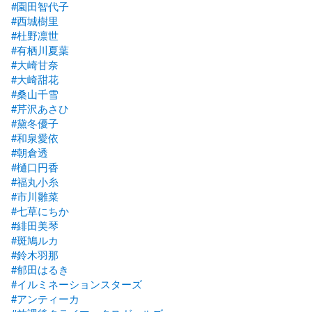
#園田智代子
#西城樹里
#杜野凛世
#有栖川夏葉
#大崎甘奈
#大崎甜花
#桑山千雪
#芹沢あさひ
#黛冬優子
#和泉愛依
#朝倉透
#樋口円香
#福丸小糸
#市川雛菜
#七草にちか
#緋田美琴
#斑鳩ルカ
#鈴木羽那
#郁田はるき
#イルミネーションスターズ
#アンティーカ