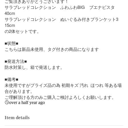
ご覧頂きありがとうございます！

サラブレッドコレクション　ふわふわBIG　ブエナビスタ　
40cm

サラブレッドコレクション　ぬいぐるみ付きブランケット3  
15cm

の2体セットです。

■状態■

こちらは新品未使用、タグ付きの商品になります

■発送方法■

防水対策し、箱で発送します。

■備考■

未使用ですがプライズ品の為 初期キズ 汚れ  ほつれ 等ある場
合があります。

ご理解頂ける方のみご購入ご検討よろしくお願いします。
over a half year ago
Item details