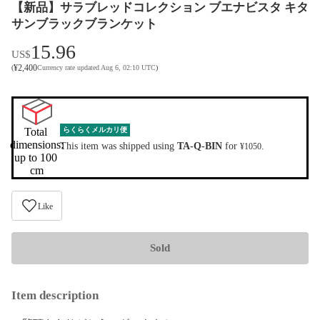
【新品】サラブレッドコレクション ブエナビスタ キタ
サンブラックブランケット
15.96
US$
¥
2,400
(
Currency rate updated Aug 6, 02:10 UTC
)
Total 
らくらくメルカリ便
dimensions:

This item was shipped using
TA-Q-BIN
for
.
¥1050
up to 100 
cm
Like
Sold
Item description