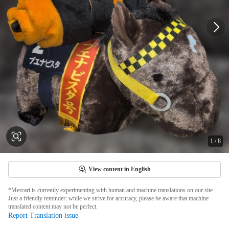
1
/
8
View content in English
*Mercari is currently experimenting with human and machine translations on our site.
Just a friendly reminder: while we strive for accuracy, please be aware that machine
translated content may not be perfect.
Report Translation issue