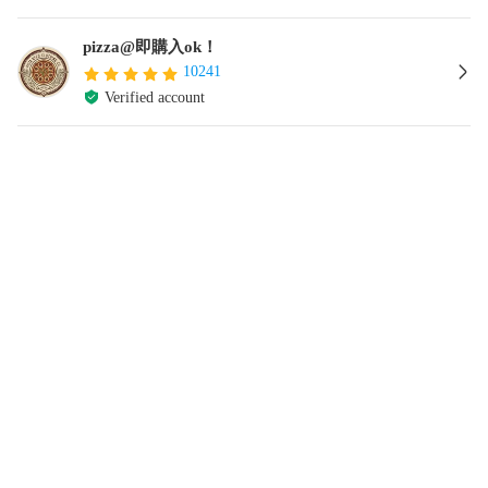
pizza@即購入ok！
10241
Verified account