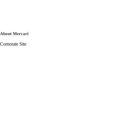
About Mercari
Corporate Site
Mercari Careers
Latest News
Official Blog
Press Kit
Mercari US
m department
Help
Help Center
Inquiry History List
Privacy Policy & Terms of Service
Terms of Service
Privacy Policy
Cookie Policy
Basic Policy on the Management of Personal Data Security