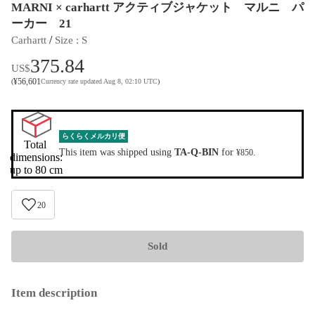
MARNI × carhartt アクティブジャケット マルニ パ
ーカー 21
 / 
Carhartt
Size
 : 
S
375.84
US$
¥
56,601
(
Currency rate updated Aug 8, 02:10 UTC
)
らくらくメルカリ便
Total 
This item was shipped using
TA-Q-BIN
for
.
¥850
dimensions:

up to 80 cm
20
Sold
Item description