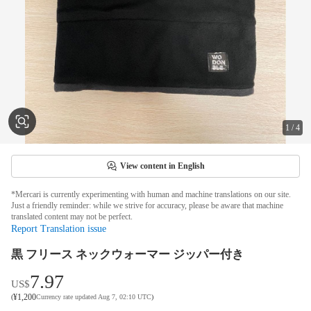
1
/
4
View content in English
*Mercari is currently experimenting with human and machine translations on our site.
Just a friendly reminder: while we strive for accuracy, please be aware that machine
translated content may not be perfect.
Report Translation issue
黒 フリース ネックウォーマー ジッパー付き
7.97
US$
¥
1,200
(
Currency rate updated Aug 7, 02:10 UTC
)