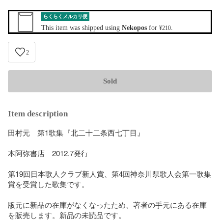
らくらくメルカリ便
This item was shipped using
Nekopos
for
.
¥210
2
Sold
Item description
田村元　第1歌集『北二十二条西七丁目』

本阿弥書店　2012.7発行

第19回日本歌人クラブ新人賞、第4回神奈川県歌人会第一歌集
賞を受賞した歌集です。

版元に新品の在庫がなくなったため、著者の手元にある在庫
を販売します。新品の未読品です。