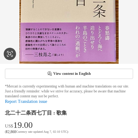
View content in English
*Mercari is currently experimenting with human and machine translations on our site.
Just a friendly reminder: while we strive for accuracy, please be aware that machine
translated content may not be perfect.
Report Translation issue
北二十二条西七丁目 : 歌集
19.00
US$
¥
2,860
(
Currency rate updated Aug 7, 02:10 UTC
)