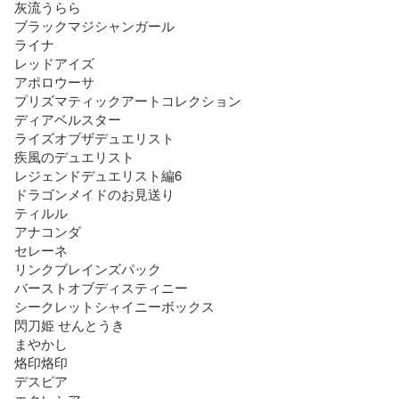
灰流うらら

ブラックマジシャンガール

ライナ

レッドアイズ

アポロウーサ

プリズマティックアートコレクション

ディアベルスター

ライズオブザデュエリスト

疾風のデュエリスト

レジェンドデュエリスト編6

ドラゴンメイドのお見送り

ティルル

アナコンダ

セレーネ

リンクブレインズパック

バーストオブディスティニー

シークレットシャイニーボックス

閃刀姫 せんとうき

まやかし

烙印烙印

デスピア
