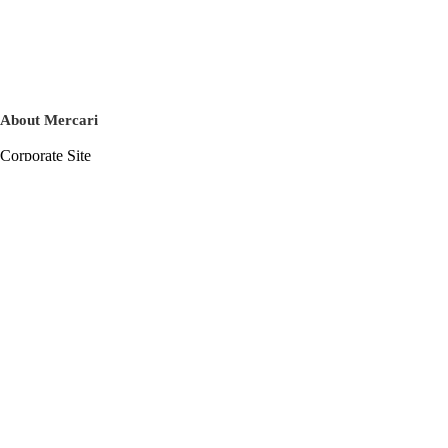
About Mercari
Corporate Site
Mercari Careers
Latest News
Official Blog
Press Kit
Mercari US
m department
Help
Help Center
Inquiry History List
Privacy Policy & Terms of Service
Terms of Service
Privacy Policy
Cookie Policy
Basic Policy on the Management of Personal Data Security