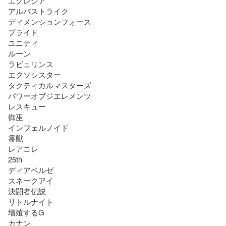
エクレシア

アルバストライク

ディメンションフォース

プライド

ユニティ

ルーン

ラビュリンス

エクソシスター

タクティカルマスターズ

パワーオブジエレメンツ

レスキュー

御巫

インフェルノイド

霊獣

レアコレ

25th

ディアベルゼ

スネークアイ

決闘者伝説

リトルナイト

増殖するG

カナン
