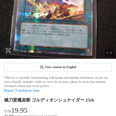
1
/
2
View content in English
*Mercari is currently experimenting with human and machine translations on our site.
Just a friendly reminder: while we strive for accuracy, please be aware that machine
translated content may not be perfect.
Report Translation issue
械刀婪魔皇断 ゴルディオンシュナイダー 25th
19.95
US$
¥
2,999
(
Currency rate updated Aug 9, 02:10 UTC
)