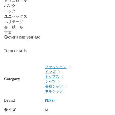
パンク

ロック

ユニセックス

ヘリテージ

春　秋　冬

古着
over a half year ago
Item details
ファッション
メンズ
トップス
Category
シャツ
長袖シャツ
ネルシャツ
Brand
PEPSI
サイズ
M