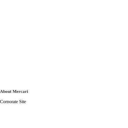
About Mercari
Corporate Site
Mercari Careers
Latest News
Official Blog
Press Kit
Mercari US