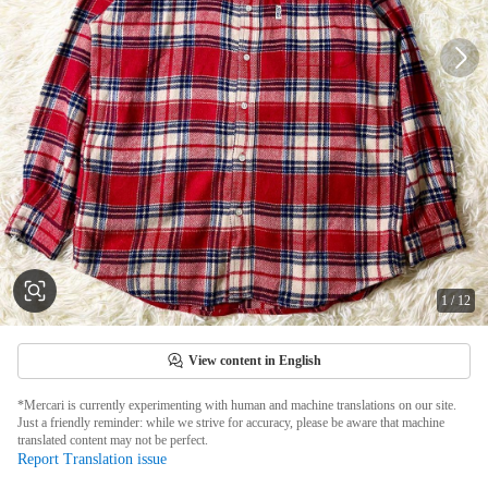
1
/
12
View content in English
*Mercari is currently experimenting with human and machine translations on our site.
Just a friendly reminder: while we strive for accuracy, please be aware that machine
translated content may not be perfect.
Report Translation issue