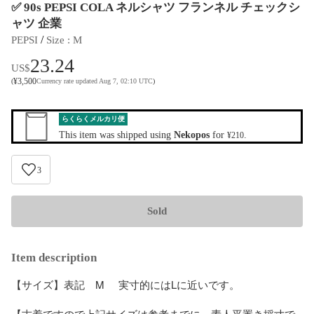
✅ 90s PEPSI COLA ネルシャツ フランネル チェックシ
ャツ 企業
 / 
PEPSI
Size
 : 
M
23.24
US$
¥
3,500
(
Currency rate updated Aug 7, 02:10 UTC
)
らくらくメルカリ便
This item was shipped using
Nekopos
for
.
¥210
3
Sold
Item description
【サイズ】表記　M     実寸的にはLに近いです。

【古着ですので上記サイズは参考までに。素人平置き採寸で