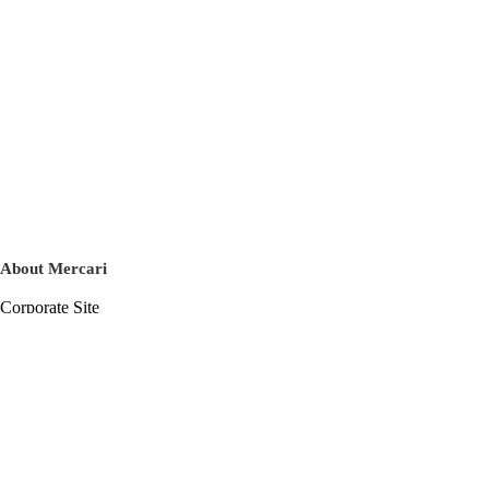
About Mercari
Corporate Site
Mercari Careers
Latest News
Official Blog
Press Kit
Mercari US
m department
Help
Help Center