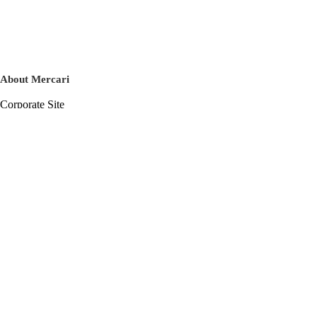
About Mercari
Corporate Site
Mercari Careers
Latest News
Official Blog
Press Kit
Mercari US
m department
Help
Help Center
Inquiry History List
Privacy Policy & Terms of Service
Terms of Service
Privacy Policy
Cookie Policy
Basic Policy on the Management of Personal Data Security