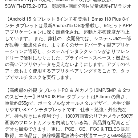
5GWiFi+BT5.2+OTG、顔認識+画面分割+児童保護+FMラジオ

【Android 15 タブレット 8インチ初登場】Bmax I18 Plus 8イ
ンチ タブレットは最新Android15 OSを搭載し、64ビットAPP
アプリケーションに深く最適化され、起動と応答速度が向上
しています。 また、弊社の二次開発では、システムUIの一部
が改善・最適化され、より多くのサードパーティ製アプリケ
ーションに適応し、システムインタラクションがよりフレン
ドリーで便利になりました。プライベートスペース：機密性
の高いアプリやデータを見えないようにします。アプリのペ
ア：最もよく使用するアプリをペアリングすることで、タッ
プでマルチタスクを実行します。

【高級感の外観 タブレットPC ＆ AIカメラ13MP/5MP ＆ 2つ
のスピーカー】BMAX I8 Plus タブレット は8.4mm の薄さ、
重量約355gで、ポータブルなオールメタルデザイ、片手で握
りやすい8.7インチタブレットです、仕事・勉強・外出先な
ど、持ち歩きにも便利です。1300万画素のリアカメラと500万
画素のフロントカメラを内蔵している為、高品質な写真とビ
デオを撮影できます。更に、PSE、CE、FCC & TELEC 認証
取得。本商品は、無線機器電波法令の技適マークとGMS認証