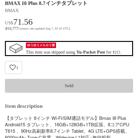
BMAX I8 Plus 8.7インチタブレット
BMAX
71.56
US$
¥
10,777
(
Currency rate updated Aug 7, 02:10 UTC
)
ゆうゆうメルカリ便
This item was shipped using
Yu-Packet Post
for
.
¥215
2
Sold
Item description
【タブレット 8インチ Wi-Fi/SIM通話モデル】Bmax I8 Plus 
Android15 タブレット、16GB+128GB+1TB拡張、8コアCPU 
T615 、90Hz高刷新率8.7インチ Tablet、4G LTE+GPS搭載、
6000mAh+Type-C充電、Widevine L1対応+無線投影、