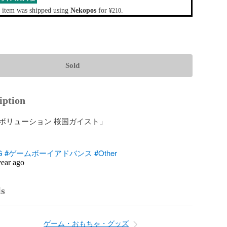
 item was shipped using
Nekopos
for
.
¥210
Sold
iption
ボリューション 桜国ガイスト」

G
#ゲームボーイアドバンス
#Other
year ago
ls
ゲーム・おもちゃ・グッズ