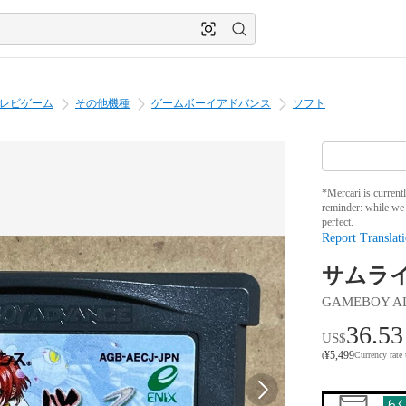
レビゲーム
その他機種
ゲームボーイアドバンス
ソフト
*Mercari is current
reminder: while we 
perfect.
Report Translati
サムラ
GAMEBOY A
36.53
US$
¥
5,499
(
Currency rate
らく