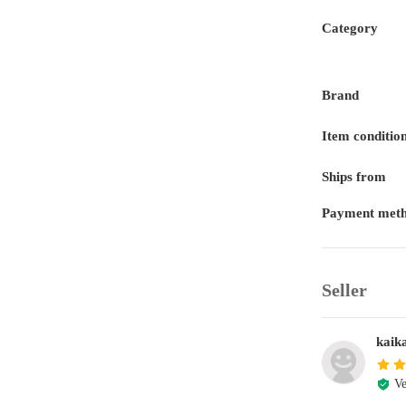
Category
Brand
Item conditio
Ships from
Payment met
Seller
kaika
Ve