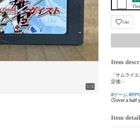
This
Like
Item descr
「サムライエ
定価: -

1
/
3
#ゲーム
#RP
over a half 
Item detai