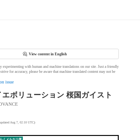
View content in English
ly experimenting with human and machine translations on our site. Just a friendly
strive for accuracy, please be aware that machine translated content may not be
on issue
イエボリューション 桜国ガイスト
DVANCE
 updated Aug 7, 02:10 UTC
)
らくメルカリ便