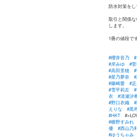
防水対策をし
取引と関係な
します。

1冊の値段です
#櫻井音乃
#岸みゆ
#
#高田里穂
#星乃夢奈
#篠崎愛
#
#雪平莉左
衣
#清瀬汐
#野口衣織
えりな
#黒
#HKT
#横野すみれ
優
#西山乃
#ゆうちゃみ