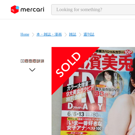
o page content
Home
本・雑誌・漫画
雑誌
週刊誌