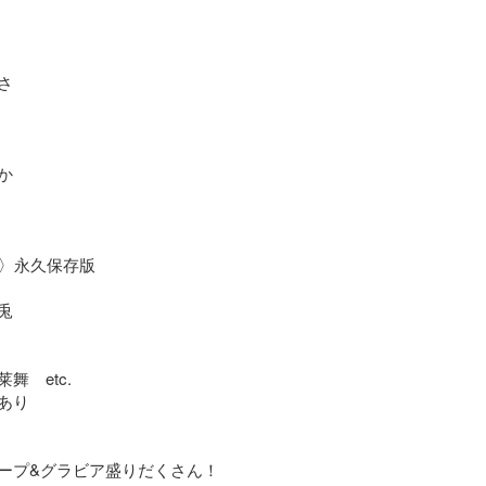




〉永久保存版



　etc.

り

ープ&グラビア盛りだくさん！
