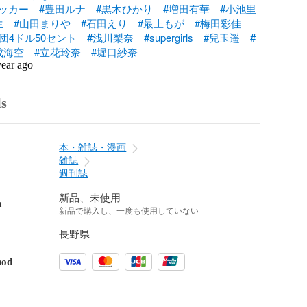
ッカー
#豊田ルナ
#黒木ひかり
#増田有華
#小池里
生
#山田まりや
#石田えり
#最上もが
#梅田彩佳
団4ドル50セント
#浅川梨奈
#supergirls
#兒玉遥
#
成海空
#立花玲奈
#堀口紗奈
year ago
ls
本・雑誌・漫画
雑誌
週刊誌
新品、未使用
n
新品で購入し、一度も使用していない
長野県
hod