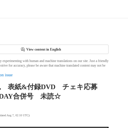
View content in English
ly experimenting with human and machine translations on our site. Just a friendly
strive for accuracy, please be aware that machine translated content may not be
on issue
 表紙&付録DVD チェキ応募
IDAY合併号 未読☆
pdated Aug 7, 02:10 UTC
)