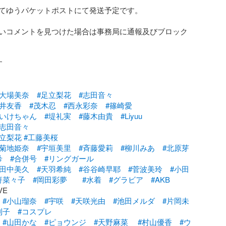
てゆうパケットポストにて発送予定です。

いコメントを見つけた場合は事務局に通報及びブロック


#大場美奈
#足立梨花
#志田音々
菅井友香
#茂木忍
#西永彩奈
#篠崎愛
#いけちゃん
#堤礼実
#藤木由貴
#Liyuu
#志田音々
足立梨花
#工藤美桜
#菊地姫奈
#宇垣美里
#斉藤愛莉
#柳川みあ
#北原芽
希
#合併号
#リングガール
#田中美久
#天羽希純
#谷谷崎早耶
#菅波美玲
#小田
嵜菜々子
#岡田彩夢
#水着
#グラビア
#AKB
#小山瑠奈
#宇咲
#天咲光由
#池田メルダ
#片岡未
利子
#コスプレ
#山田かな
#ピョウンジ
#天野麻菜
#村山優香
#ウ