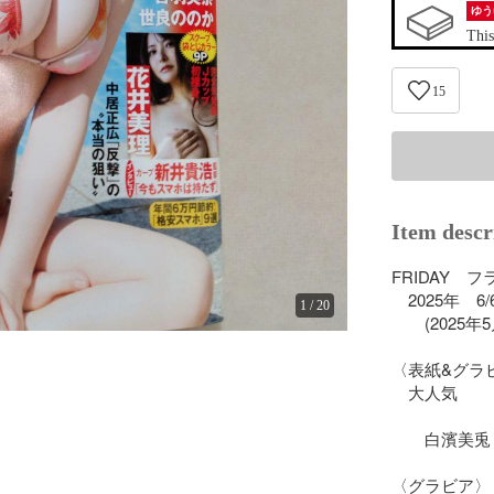
ゆう
This
15
Item descr
FRIDAY　フ
　2025年　6/
1
/
20
　　(2025年5
〈表紙&グラビ
　大人気　

　　白濱美兎

〈グラビア〉
