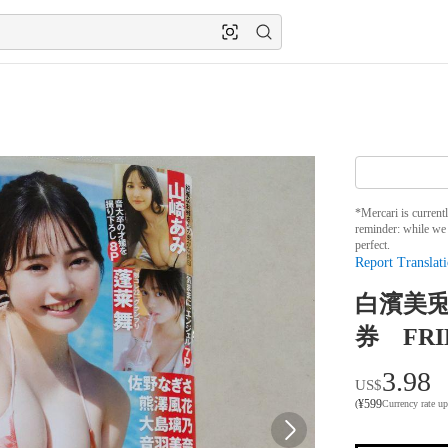
*Mercari is current
reminder: while we 
perfect.
Report Translati
白濱美兎
券 FR
3.98
US$
¥
599
(
Currency rate u