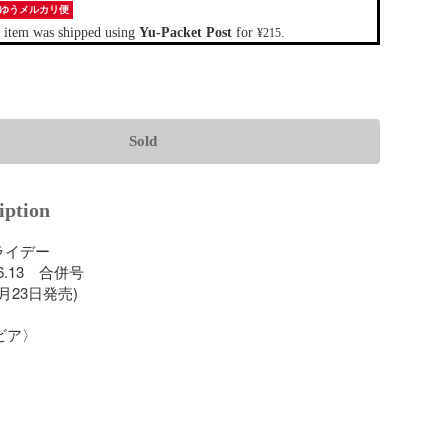
ゆうメルカリ便
 item was shipped using
Yu-Packet Post
for
.
¥215
Sold
iption
ライデー

6.13　合併号　

月23日発売)

ア〉
