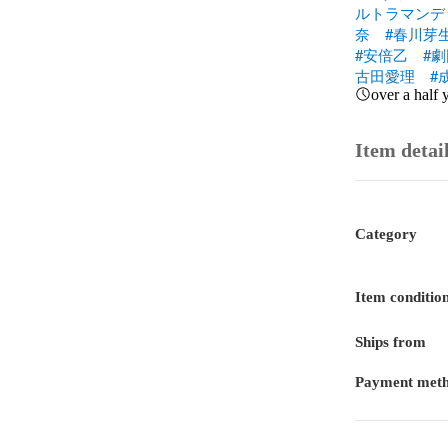
ルトラマンデ
奈
#春川芽
#安倍乙
#劇
古田愛理
#
over a half 
Item detai
Category
Item conditio
Ships from
Payment met