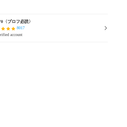
170〈プロフ必読〉
8017
rified account