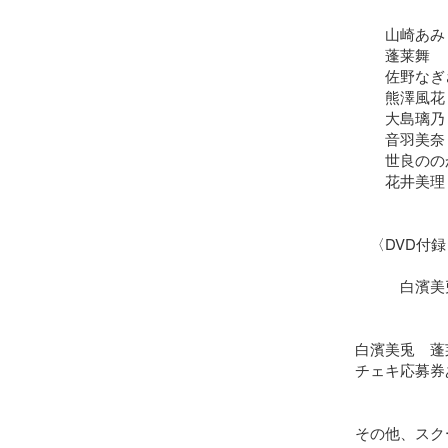
　　山崎あみ

　　蓬莱舞

　　佐野なぎさ
　　熊澤風花

　　大島璃乃

　　音羽美奈

　　世良ののか
　　花井美理

　〈DVD付録
　　　白濱美兎
白濱美兎　蓬莱舞
チェキ応募券あ
その他、スク