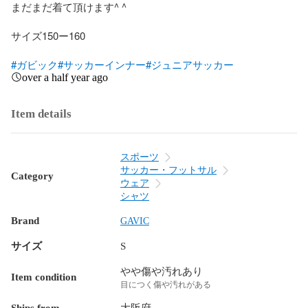
まだまだ着て頂けます^ ^

サイズ150ー160

#ガビック
#サッカーインナー
#ジュニアサッカー
over a half year ago
Item details
スポーツ
サッカー・フットサル
Category
ウェア
シャツ
Brand
GAVIC
サイズ
S
やや傷や汚れあり
Item condition
目につく傷や汚れがある
Ships from
大阪府