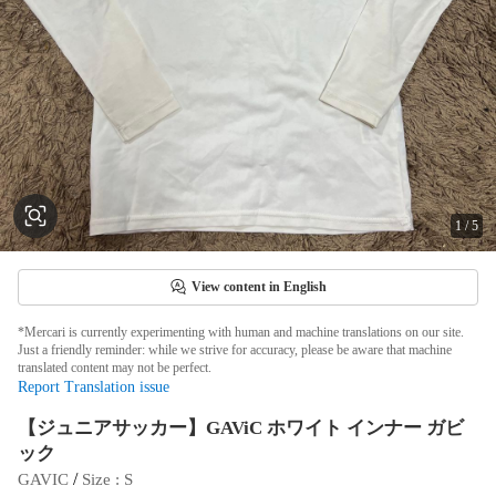
1
/
5
View content in English
*Mercari is currently experimenting with human and machine translations on our site.
Just a friendly reminder: while we strive for accuracy, please be aware that machine
translated content may not be perfect.
Report Translation issue
【ジュニアサッカー】GAViC ホワイト インナー ガビ
ック
 / 
GAVIC
Size
 : 
S