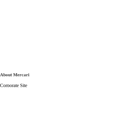
About Mercari
Corporate Site
Mercari Careers
Latest News
Official Blog
Press Kit
Mercari US
m department
Help