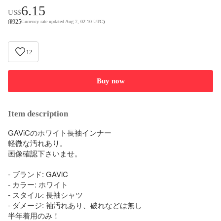
6.15
US$
¥
925
(
Currency rate updated Aug 7, 02:10 UTC
)
12
Buy now
Item description
GAViCのホワイト長袖インナー

軽微な汚れあり。

画像確認下さいませ。

- ブランド: GAViC

- カラー: ホワイト

- スタイル: 長袖シャツ

- ダメージ: 袖汚れあり、破れなどは無し

半年着用のみ！
