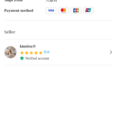
Payment method
Seller
kimitsu☆
834
Verified account