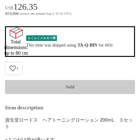
126.35
US$
¥
19,000
(
Currency rate updated Aug 6, 02:10 UTC
)
らくらくメルカリ便
Total 
This item was shipped using
TA-Q-BIN
for
.
¥850
dimensions:

up to 80 cm
1
Sold
Item description
資生堂ロードス　ヘアトーニングローション 200mL　３セッ
ト

※１つだけ箱が違います。
