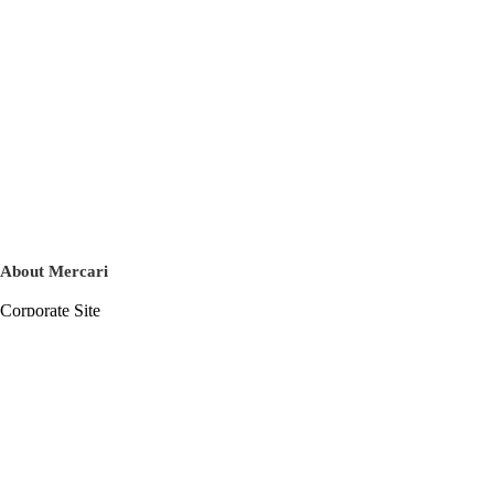
About Mercari
Corporate Site
Mercari Careers
Latest News
Official Blog
Press Kit
Mercari US
m department
Help
Help Center