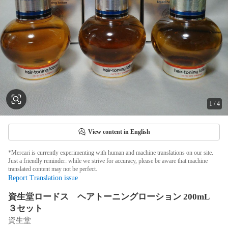
1
/
4
View content in English
*Mercari is currently experimenting with human and machine translations on our site.
Just a friendly reminder: while we strive for accuracy, please be aware that machine
translated content may not be perfect.
Report Translation issue
資生堂ロードス ヘアトーニングローション 200mL
３セット
資生堂