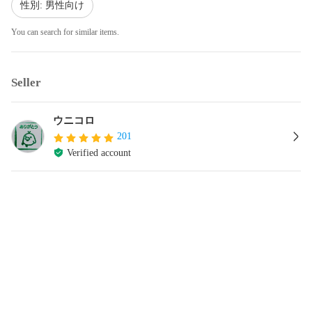
性別: 男性向け
You can search for similar items.
Seller
ウニコロ
201
Verified account