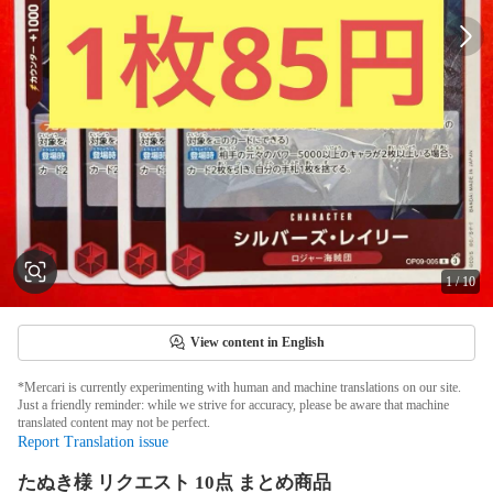
1
/
10
View content in English
*Mercari is currently experimenting with human and machine translations on our site.
Just a friendly reminder: while we strive for accuracy, please be aware that machine
translated content may not be perfect.
Report Translation issue
たぬき様 リクエスト 10点 まとめ商品