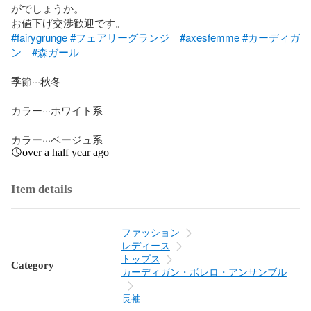
がでしょうか。

#fairygrunge
#フェアリーグランジ
#axesfemme
#カーディガ
ン
#森ガール
季節···秋冬

カラー···ホワイト系

カラー···ベージュ系
over a half year ago
Item details
ファッション
レディース
トップス
Category
カーディガン・ボレロ・アンサンブル
長袖