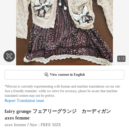
1
/
5
View content in English
*Mercari is currently experimenting with human and machine translations on our site.
Just a friendly reminder: while we strive for accuracy, please be aware that machine
translated content may not be perfect.
Report Translation issue
fairy grunge フェアリーグランジ カーディガン
axes femme
 / 
axes femme
Size
 : 
FREE SIZE