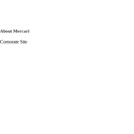
About Mercari
Corporate Site
Mercari Careers
Latest News
Official Blog
Press Kit
Mercari US
m department
Help
Help Center
Inquiry History List
Privacy Policy & Terms of Service
Terms of Service
Privacy Policy
Cookie Policy
Basic Policy on the Management of Personal Data Security