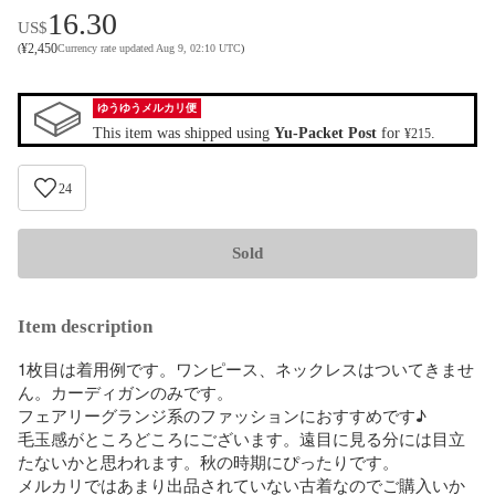
16.30
US$
¥
2,450
(
Currency rate updated Aug 9, 02:10 UTC
)
ゆうゆうメルカリ便
This item was shipped using
Yu-Packet Post
for
.
¥215
24
Sold
Item description
1枚目は着用例です。ワンピース、ネックレスはついてきませ
ん。カーディガンのみです。

フェアリーグランジ系のファッションにおすすめです♪

毛玉感がところどころにございます。遠目に見る分には目立
たないかと思われます。秋の時期にぴったりです。

メルカリではあまり出品されていない古着なのでご購入いか