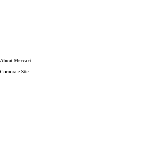
About Mercari
Corporate Site
Mercari Careers
Latest News
Official Blog
Press Kit
Mercari US
m department
Help
Help Center
Inquiry History List
Privacy Policy & Terms of Service