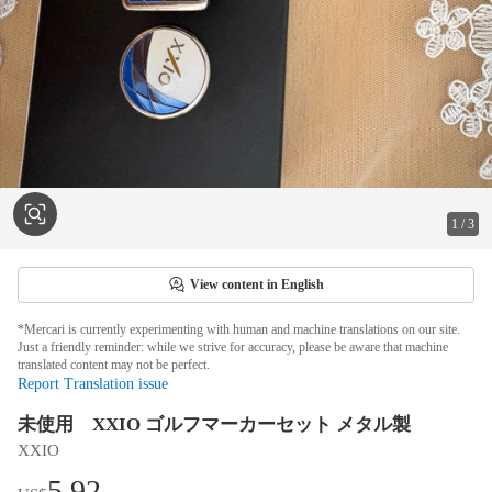
1
/
3
View content in English
*Mercari is currently experimenting with human and machine translations on our site.
Just a friendly reminder: while we strive for accuracy, please be aware that machine
translated content may not be perfect.
Report Translation issue
未使用 XXIO ゴルフマーカーセット メタル製
XXIO
5.92