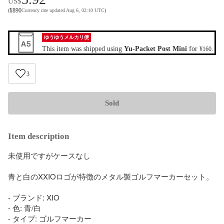
US$
¥
890
(
Currency rate updated Aug 6, 02:10 UTC
)
ゆうゆうメルカリ便
This item was shipped using
Yu-Packet Post Mini
for
.
¥160
3
Sold
Item description
未使用ですがケースなし

青と白のXXIOロゴが特徴のメタル製ゴルフマーカーセット。

- ブランド: XIO

- 色: 青/白

- タイプ: ゴルフマーカー
