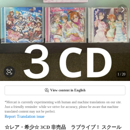
1
/
20
View content in English
*Mercari is currently experimenting with human and machine translations on our site.
Just a friendly reminder: while we strive for accuracy, please be aware that machine
translated content may not be perfect.
Report Translation issue
☆レア・希少☆ 3CD 非売品 ラブライブ！ スクール