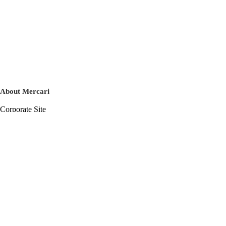
About Mercari
Corporate Site
Mercari Careers
Latest News
Official Blog
Press Kit
Mercari US
m department
Help
Help Center
Inquiry History List
Privacy Policy & Terms of Service