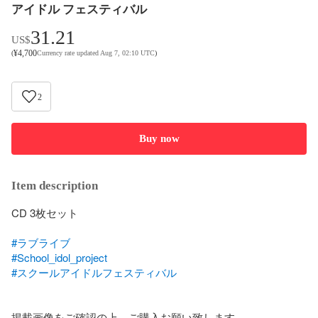
アイドル フェスティバル
31.21
US$
¥
4,700
(
Currency rate updated Aug 7, 02:10 UTC
)
2
Buy now
Item description
CD 3枚セット

#ラブライブ
#School_idol_project
#スクールアイドルフェスティバル
掲載画像をご確認の上、ご購入お願い致します。
