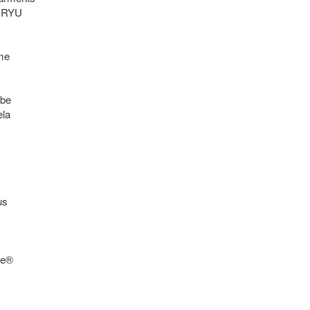
RYU

e

be

la

s

e®
