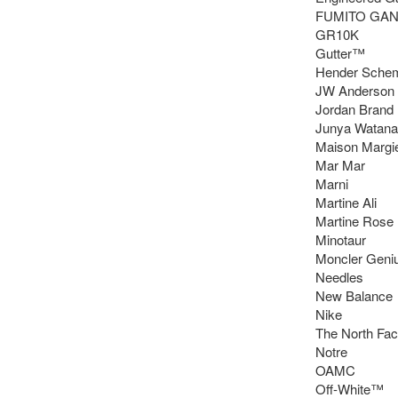
FUMITO GAN
GR10K

Gutter™

Hender Schem
JW Anderson

Jordan Brand

Junya Watana
Maison Margie
Mar Mar

Marni

Martine Ali

Martine Rose

Minotaur

Moncler Geniu
Needles

New Balance

Nike

The North Fac
Notre

OAMC

Off-White™
