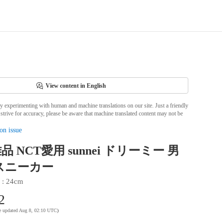
View content in English
ly experimenting with human and machine translations on our site. Just a friendly
strive for accuracy, please be aware that machine translated content may not be
on issue
 NCT愛用 sunnei ドリーミー 男
スニーカー
 : 
24cm
2
te updated Aug 8, 02:10 UTC
)