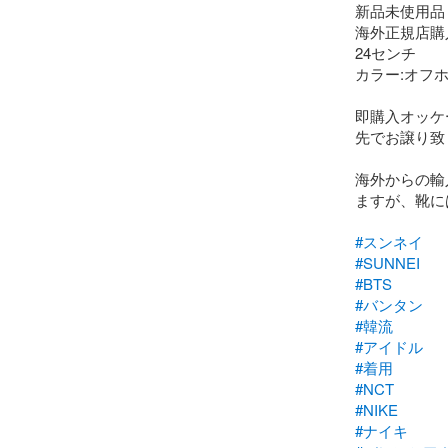
新品未使用品

海外正規店購入
24センチ

カラー:オフホ
即購入オッケ
先でお譲り致
海外からの輸
ますが、靴に
#スンネイ
#SUNNEI
#BTS
#バンタン
#韓流
#アイドル
#着用
#NCT
#NIKE
#ナイキ