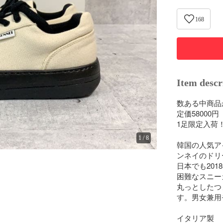
168
Item descr
数ある中商品
定価58000円

1足限定入荷！
1
/
8
韓国の人気ア
ンネイのドリ
日本でも20
困難なスニーカ
丸っとしたつ
す。男女兼用
イタリア製
