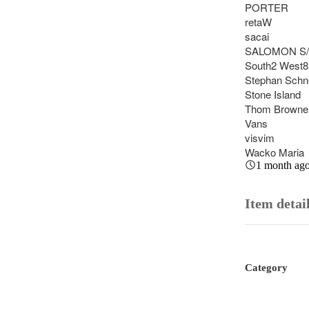
PORTER

retaW

sacai

SALOMON S/
South2 West8

Stephan Schne
Stone Island

Thom Browne

Vans

visvim

Wacko Maria
1 month ag
Item detai
Category