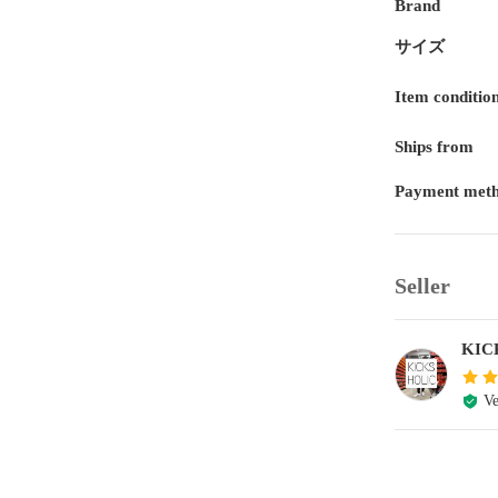
Brand
サイズ
Item conditio
Ships from
Payment met
Seller
KI
Ve