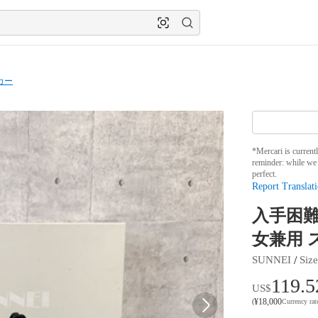
カー
*Mercari is current
reminder: while we 
perfect.
Report Translati
入手困難品
女兼用 
 / 
SUNNEI
Size
119.5
US$
¥
18,000
(
Currency ra