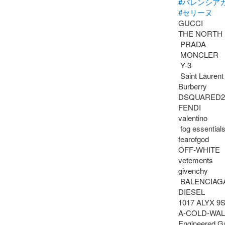
#バレンシア
#セリーヌ
GUCCI 

THE NORTH 
 PRADA

 MONCLER

 Y-3

 Saint Laurent

Burberry 

DSQUARED2

FENDI

valentino

 fog essentials  

fearofgod 

OFF-WHITE 

vetements  

givenchy 

 BALENCIAGA 

DIESEL

1017 ALYX 9S
A-COLD-WALL
Engineered G