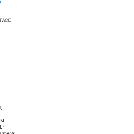
ガ
FACE

M

*

arments
