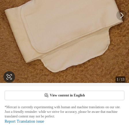
1
/
13
View content in English
*Mercari is currently experimenting with human and machine translations on our site.
Just a friendly reminder: while we strive for accuracy, please be aware that machine
translated content may not be perfect.
Report Translation issue