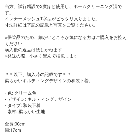
当方、試行錯誤で3度ほど使用し、ホームクリーニング済で
す。

インナーメッシュT字型がピッタリ入りました。

寸法詳細は下記の記載と写真をご覧ください。

※保管品のため、細かいところが気になる方はご購入をお控え
ください

購入後の返品は致しかねます

※発送の際、小さく畳んで梱包します

＊＊以下、購入時の記載です＊＊

柔らかいキルティングデザインの和装下着。

- 色: クリーム色

- デザイン: キルティングデザイン

- タイプ: 和装下着

- 素材: 柔らかい生地

全長:90cm

幅:17cm
